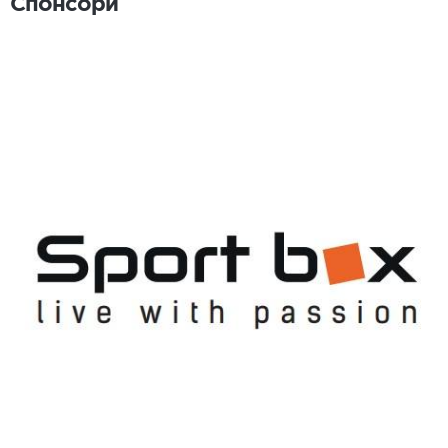
Спонсори