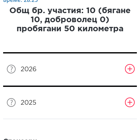
Време: 28.25
Общ бр. участия:
10
(бягане
10
, доброволец
0
)
пробягани
50
километра
2026
2025
Спонсори