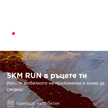
5KM
RUN
в
ръцете
ти
5KM RUN в ръцете ти
Изтегли мобилното ни приложение и може да
следиш:
Календар на събития