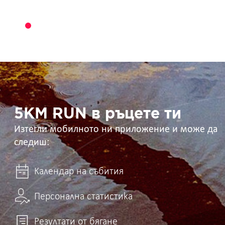
5KM
RUN
в
ръцете
ти
5KM RUN в ръцете ти
Изтегли мобилното ни приложение и може да
следиш:
Календар на събития
Персонална статистика
Резултати от бягане