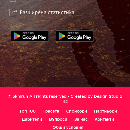
Разширена статистика
© 5kmrun All rights reserved - Created by
Design Studio
42
Топ 100
Трасета
Спонсори
Партньори
Дарители
Въпроси
За нас
Контакти
Общи условия