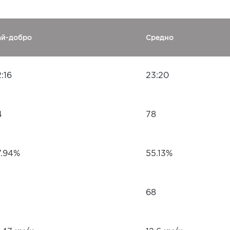
ай-добро
Средно
:16
23:20
4
78
7.94%
55.13%
68