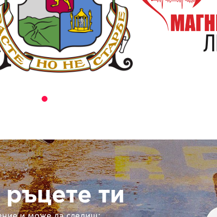
 ръцете ти
ение и може да следиш: