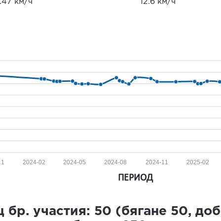
.47 км/ч
12.6 км/ч
11
2024-02
2024-05
2024-08
2024-11
2025-02
ПЕРИОД
 бр. участия:
50
(бягане
50
, до