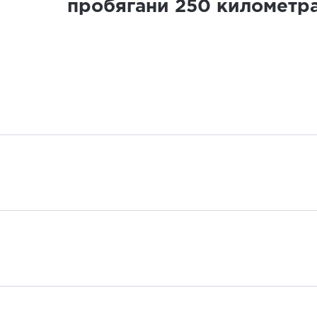
пробягани
250
километр