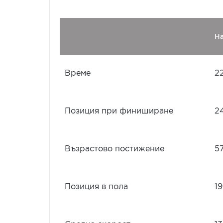
Н
Време
22
Позиция при финиширане
2
Възрастово постижение
5
Позиция в пола
19