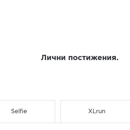
Лични постижения.
Selfie
XLrun