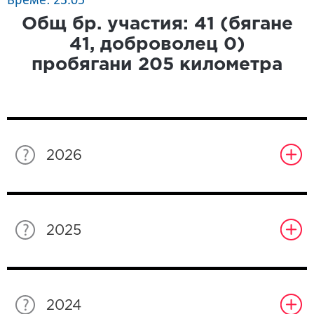
Време: 23.05
Общ бр. участия:
41
(бягане
41
, доброволец
0
)
пробягани
205
километра
2026
2025
2024