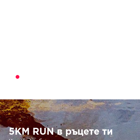
5KM
RUN
в
ръцете
ти
5KM RUN в ръцете ти