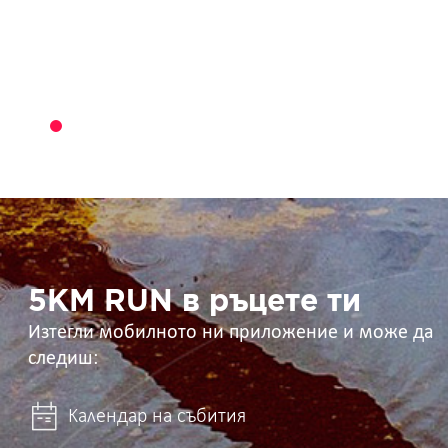
5KM
RUN
в
ръцете
ти
5KM RUN в ръцете ти
Изтегли мобилното ни приложение и може да
следиш:
Календар на събития