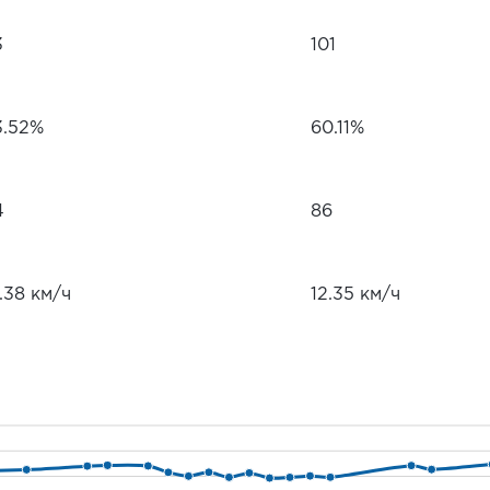
3
101
3.52%
60.11%
4
86
.38 км/ч
12.35 км/ч