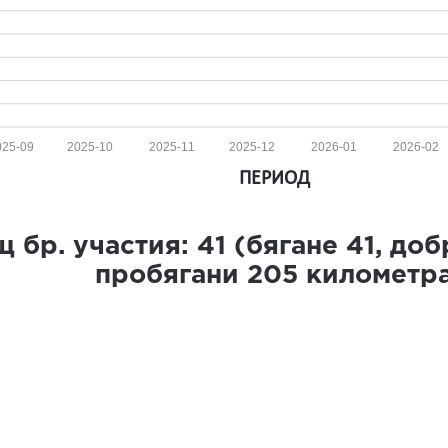
025-09
2025-10
2025-11
2025-12
2026-01
2026-02
ПЕРИОД
 бр. участия:
41
(бягане
41
, до
пробягани
205
километр