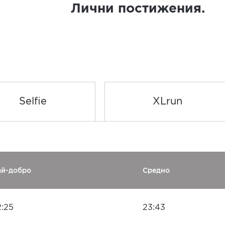
Лични постижения.
Selfie
XLrun
ай-добро
Средно
2:25
23:43