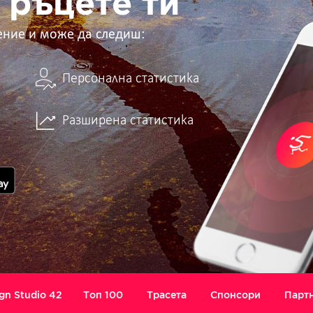
 ръцете ти
ение и може да следиш:
Персонална статистика
Разширена статистика
gn Studio 42
Топ 100
Трасета
Спонсори
Парт