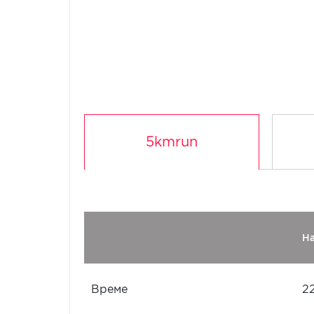
5kmrun
Н
Време
2