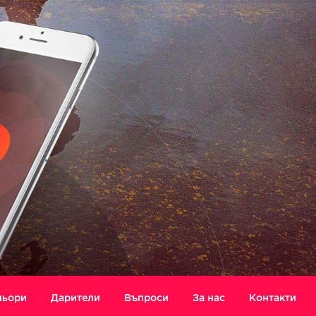
ньори
Дарители
Въпроси
За нас
Контакти