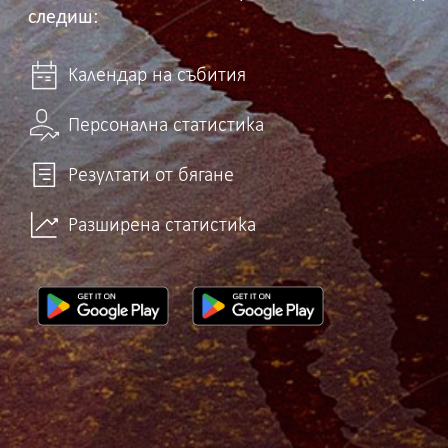
следиш:
Календар на събития
Персонална статистика
Резултати от бягане
Разширена статистика