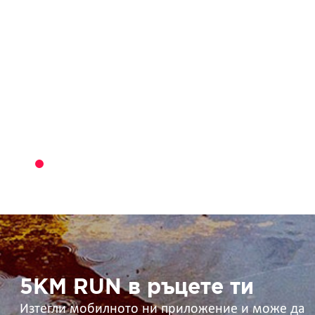
5KM
RUN
в
ръцете
ти
5KM RUN в ръцете ти
Изтегли мобилното ни приложение и може да