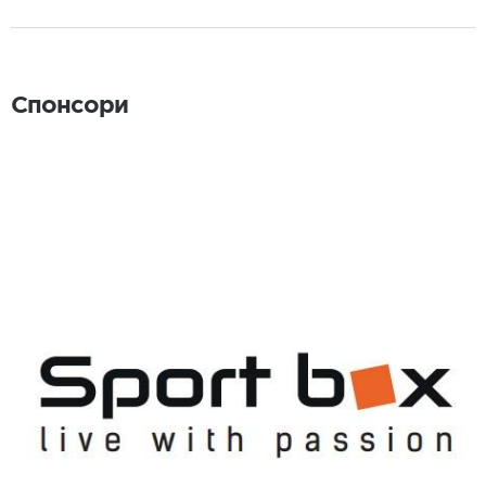
Спонсори
Спонсори