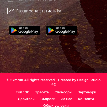
Разширена статистика
© 5kmrun All rights reserved - Created by
Design Studio
42
Топ 100
Трасета
Спонсори
Партньори
Дарители
Въпроси
За нас
Контакти
Общи условия