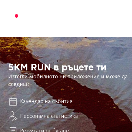
5KM
RUN
в
ръцете
ти
5KM RUN в ръцете ти
Изтегли мобилното ни приложение и може да
следиш:
Календар на събития
Персонална статистика
Резултати от бягане