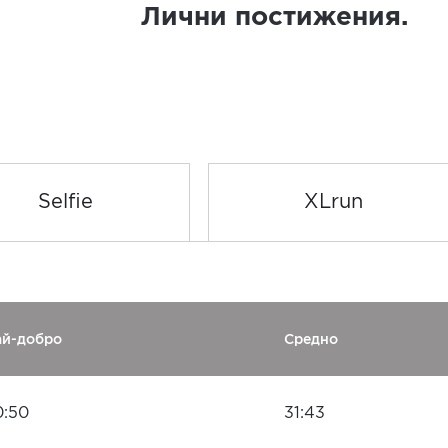
Лични постижения.
Selfie
XLrun
ай-добро
Средно
0:50
31:43