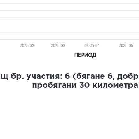
2025-02
2025-03
2025-04
2025-05
ПЕРИОД
щ бр. участия:
6
(бягане
6
, доб
пробягани
30
километра