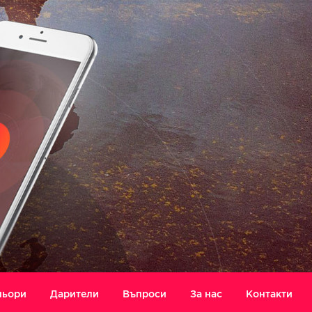
ньори
Дарители
Въпроси
За нас
Контакти