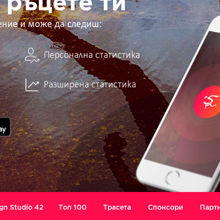
 ръцете ти
ение и може да следиш:
Персонална статистика
Разширена статистика
gn Studio 42
Топ 100
Трасета
Спонсори
Парт