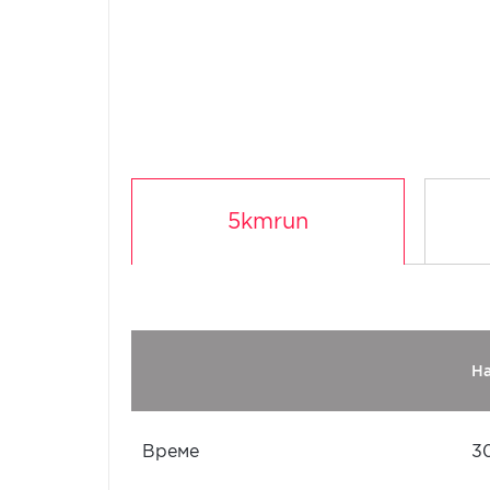
5kmrun
Н
Време
3