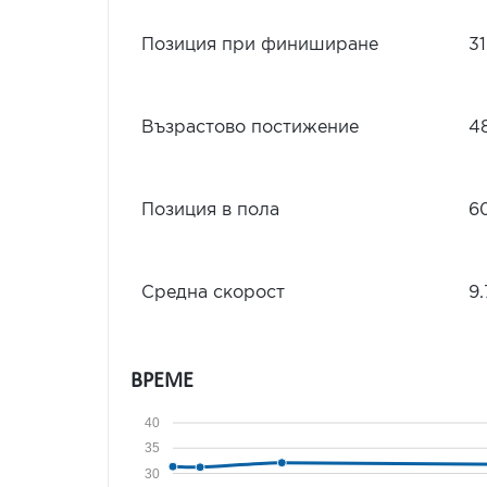
Позиция при финиширане
3
Възрастово постижение
4
Позиция в пола
6
Средна скорост
9.
ВРЕМЕ
40
35
30