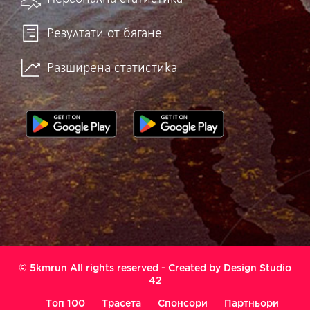
Резултати от бягане
Разширена статистика
© 5kmrun All rights reserved - Created by
Design Studio
42
Топ 100
Трасета
Спонсори
Партньори