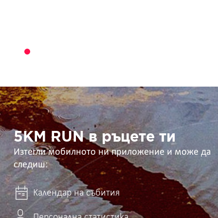
5KM
RUN
в
ръцете
ти
5KM RUN в ръцете ти
Изтегли мобилното ни приложение и може да
следиш:
Календар на събития
Персонална статистика