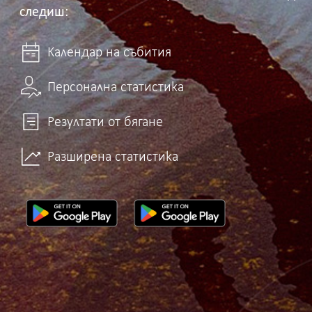
следиш:
Календар на събития
Персонална статистика
Резултати от бягане
Разширена статистика