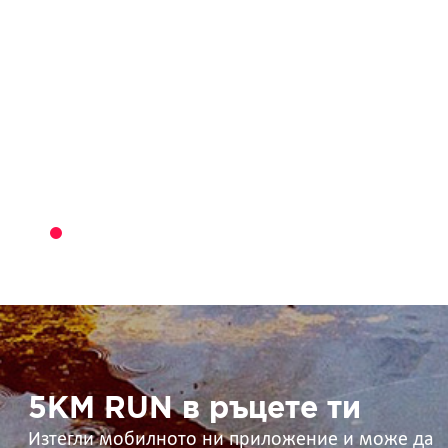
5KM
RUN
в
ръцете
ти
5KM RUN в ръцете ти
Изтегли мобилното ни приложение и може да