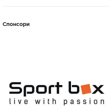
Спонсори
Спонсори