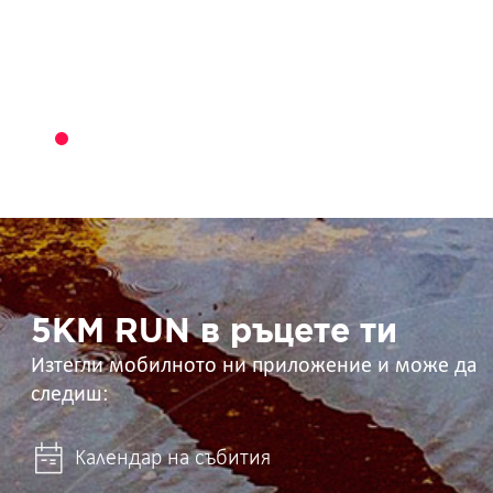
5KM
RUN
в
ръцете
ти
5KM RUN в ръцете ти
Изтегли мобилното ни приложение и може да
следиш:
Календар на събития