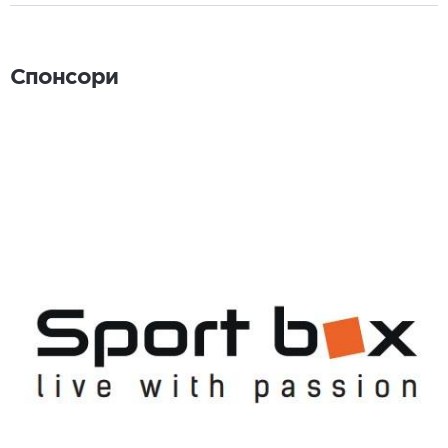
Спонсори
Спонсори