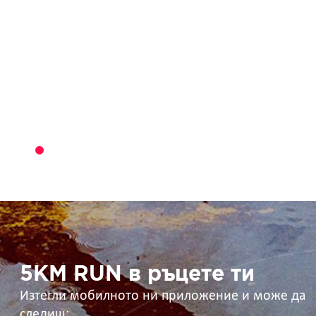
5KM
RUN
в
ръцете
ти
5KM RUN в ръцете ти
Изтегли мобилното ни приложение и може да
следиш: