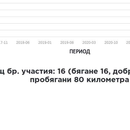
17-11
2018-06
2019-01
2019-08
2020-03
2020-10
2
ПЕРИОД
 бр. участия:
16
(бягане
16
, до
пробягани
80
километра