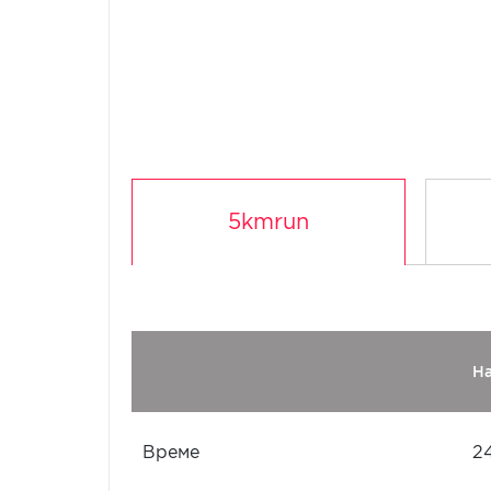
5kmrun
Н
Време
2