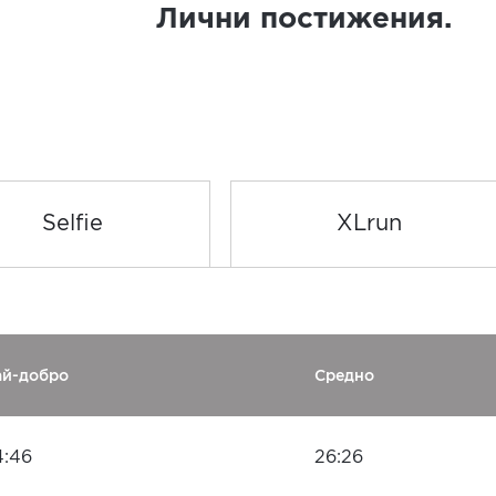
Лични постижения.
Selfie
XLrun
ай-добро
Средно
4:46
26:26