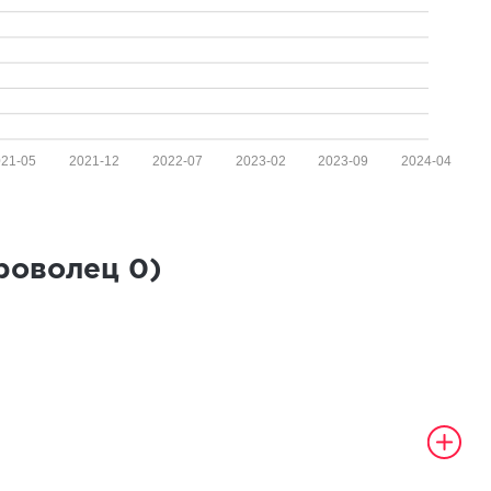
021-05
2021-12
2022-07
2023-02
2023-09
2024-04
броволец
0
)