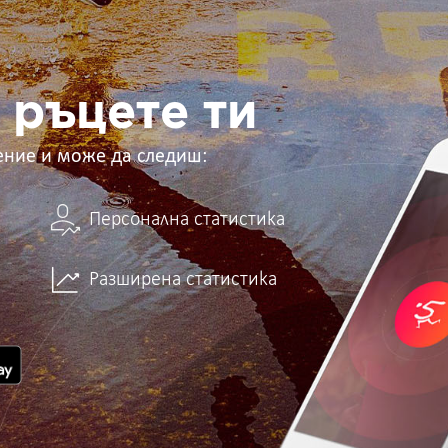
 ръцете ти
ение и може да следиш:
Персонална статистика
Разширена статистика