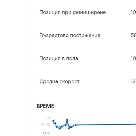
Позиция при финиширане
1
Възрастово постижение
5
Позиция в пола
10
Средна скорост
12
ВРЕМЕ
30
26.25
22.5