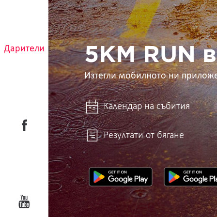
5KM
RUN
в
ръцете
ти
Дарители
5KM RUN в
Изтегли мобилното ни прилож
Календар на събития
Резултати от бягане