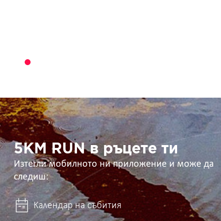
5KM
RUN
в
ръцете
ти
5KM RUN в ръцете ти
Изтегли мобилното ни приложение и може да
следиш:
Календар на събития