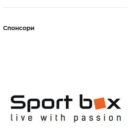
Спонсори
Спонсори