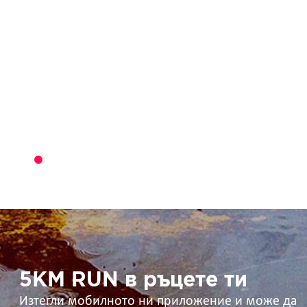
5KM
RUN
в
ръцете
ти
5KM RUN в ръцете ти
Изтегли мобилното ни приложение и може да