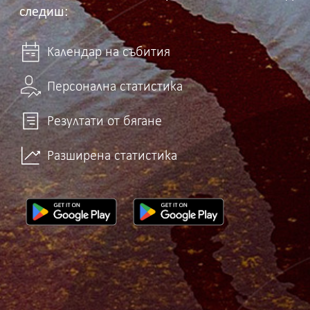
следиш:
Календар на събития
Персонална статистика
Резултати от бягане
Разширена статистика