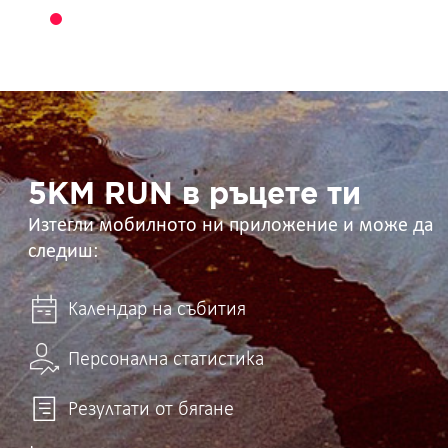
5KM
RUN
в
ръцете
ти
5KM RUN в ръцете ти
Изтегли мобилното ни приложение и може да
следиш:
Календар на събития
Персонална статистика
Резултати от бягане