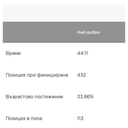
Най-добро
Време
44:11
Позиция при финиширане
432
Възрастово постижение
33.86%
Позиция в пола
113