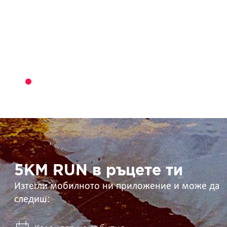
5KM
RUN
в
ръцете
ти
5KM RUN в ръцете ти
Изтегли мобилното ни приложение и може да
следиш: