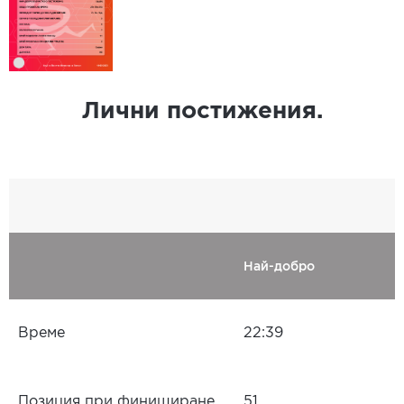
Лични постижения.
Най-добро
Време
22:39
Позиция при финиширане
51