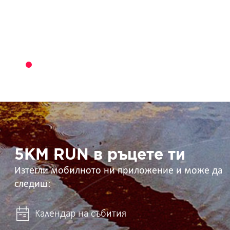
5KM
RUN
в
ръцете
ти
5KM RUN в ръцете ти
Изтегли мобилното ни приложение и може да
следиш:
Календар на събития