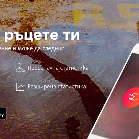
 ръцете ти
ение и може да следиш:
Персонална статистика
Разширена статистика