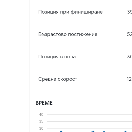
Позиция при финиширане
3
Възрастово постижение
5
Позиция в пола
3
Средна скорост
12
ВРЕМЕ
40
35
30