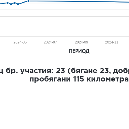
2024-05
2024-07
2024-09
2024-11
ПЕРИОД
 бр. участия:
23
(бягане
23
, до
пробягани
115
километра