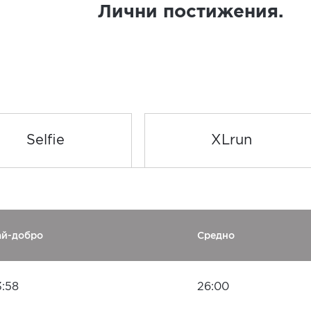
Лични постижения.
Selfie
XLrun
ай-добро
Средно
3:58
26:00