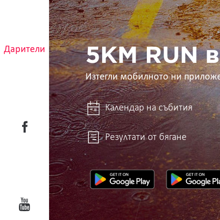
5KM
RUN
в
ръцете
ти
Дарители
5KM RUN в
Изтегли мобилното ни прилож
Календар на събития
Резултати от бягане