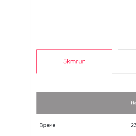
5kmrun
Н
Време
2