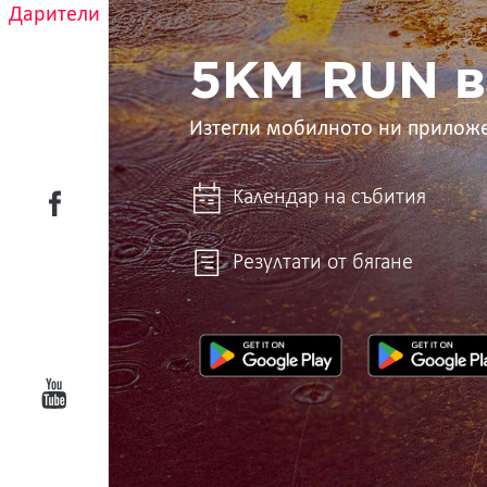
Дарители
в
ръцете
ти
5KM RUN в
Изтегли мобилното ни прилож
Календар на събития
Резултати от бягане