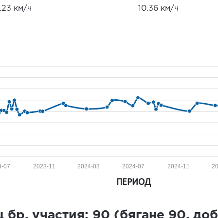
.23 км/ч
10.36 км/ч
3-07
2023-11
2024-03
2024-07
2024-11
2
ПЕРИОД
 бр. участия:
90
(бягане
90
, до