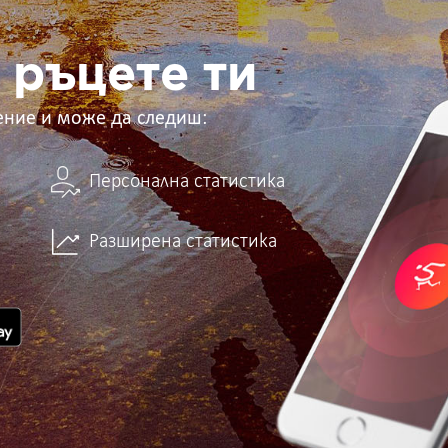
 ръцете ти
ение и може да следиш:
Персонална статистика
Разширена статистика