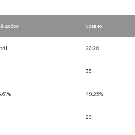
ай-добро
Средно
:41
26:20
35
6.61%
49.25%
29