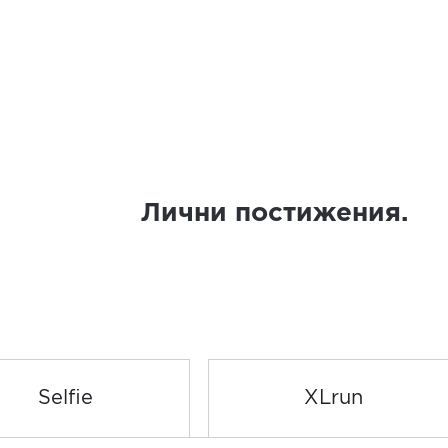
Лични постижения.
Selfie
XLrun