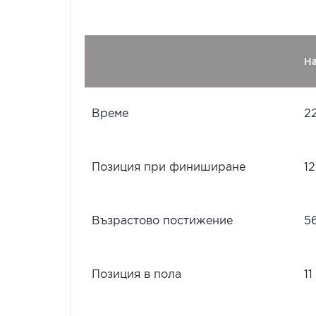
Н
Време
22
Позиция при финиширане
12
Възрастово постижение
5
Позиция в пола
11