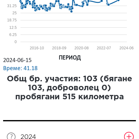
31.25
25
18.75
12.5
6.25
0
2016-10
2018-09
2020-08
2022-07
2024-06
ПЕРИОД
2024-06-15
Време: 41.18
Общ бр. участия:
103
(бягане
103
, доброволец
0
)
пробягани
515
километра
2024