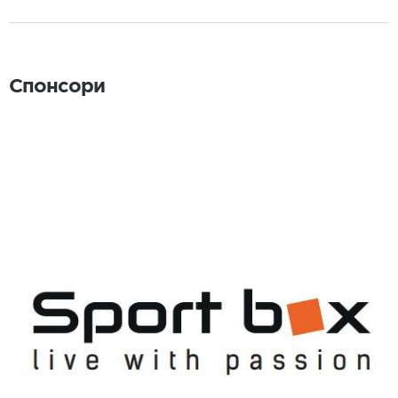
Спонсори
Спонсори