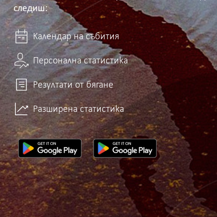
следиш:
Календар на събития
Персонална статистика
Резултати от бягане
Разширена статистика