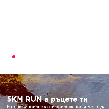
5KM
RUN
в
ръцете
ти
5KM RUN в ръцете ти
Изтегли мобилното ни приложение и може да