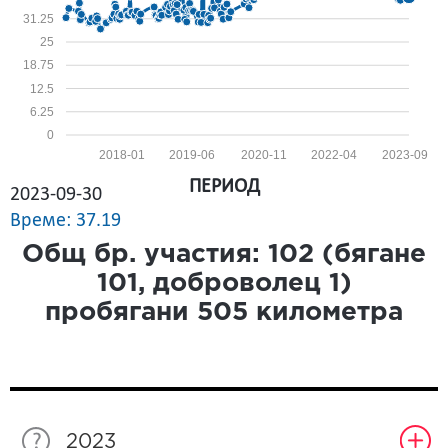
31.25
25
18.75
12.5
6.25
0
2018-01
2019-06
2020-11
2022-04
2023-09
ПЕРИОД
2023-09-30
Време: 37.19
Общ бр. участия:
102
(бягане
101
, доброволец
1
)
пробягани
505
километра
2023