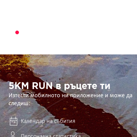
5KM
RUN
в
ръцете
ти
5KM RUN в ръцете ти
Изтегли мобилното ни приложение и може да
следиш:
Календар на събития
Персонална статистика