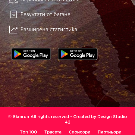
Резултати от бягане
Разширена статистика
© 5kmrun All rights reserved - Created by
Design Studio
42
Топ 100
Трасета
Спонсори
Партньори