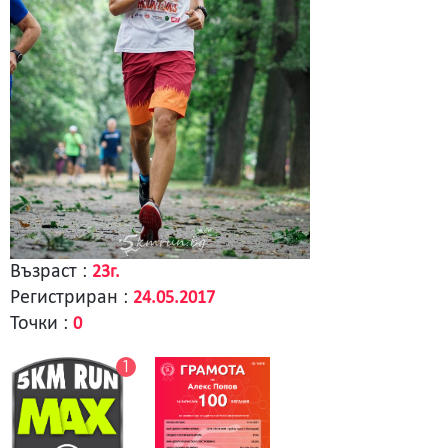
Възраст :
23г.
Регистриран :
24.05.2017
Точки :
0
1