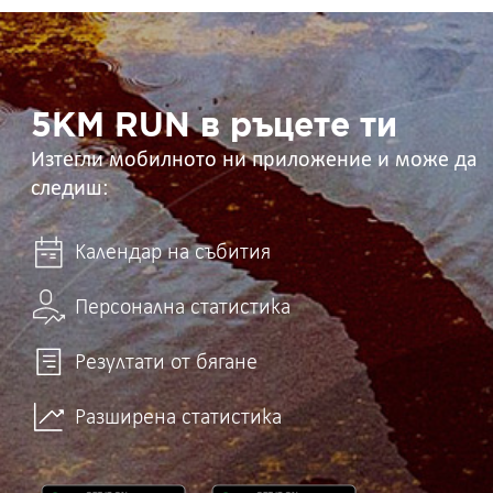
5KM
RUN
в
ръцете
ти
5KM RUN в ръцете ти
Изтегли мобилното ни приложение и може да
следиш:
Календар на събития
Персонална статистика
Резултати от бягане
Разширена статистика