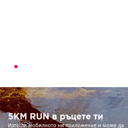
5KM
RUN
в
ръцете
ти
5KM RUN в ръцете ти
Изтегли мобилното ни приложение и може да