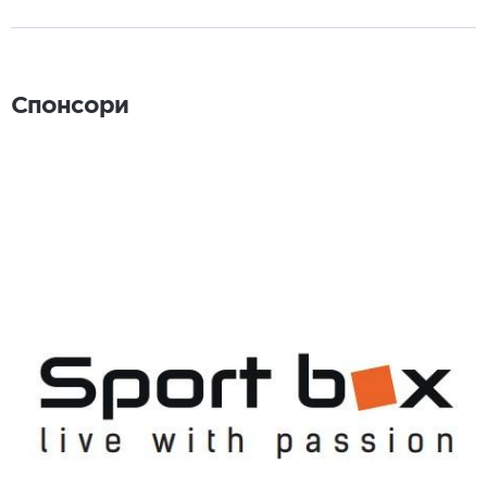
Спонсори
Спонсори