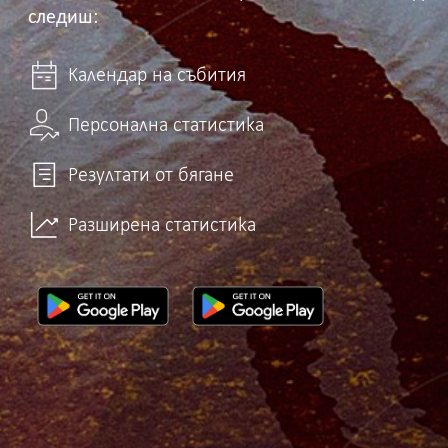
следиш:
Календар на събития
Персонална статистика
Резултати от бягане
Разширена статистика