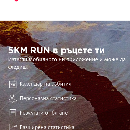
5KM
RUN
в
ръцете
ти
5KM RUN в ръцете ти
Изтегли мобилното ни приложение и може да
следиш:
Календар на събития
Персонална статистика
Резултати от бягане
Разширена статистика