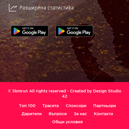
Разширена статистика
© 5kmrun All rights reserved - Created by
Design Studio
42
Топ 100
Трасета
Спонсори
Партньори
Дарители
Въпроси
За нас
Контакти
Общи условия