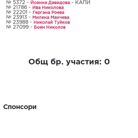
Йоанна Давидова
№ 5372 -
- КАПИТАН
Ива Николова
№ 21786 -
Гергана Роева
№ 22201 -
14.10.2015
Милена Манчева
№ 23913 -
Николай Туйков
№ 23988 -
Боян Николов
№ 27099 -
Общ бр. участия:
0
Спонсори
Спонсори