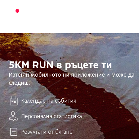
5KM
RUN
в
ръцете
ти
5KM RUN в ръцете ти
Изтегли мобилното ни приложение и може да
следиш:
Календар на събития
Персонална статистика
Резултати от бягане