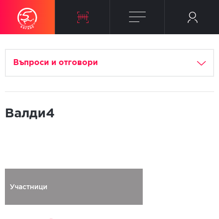
Въпроси и отговори
Валди4
Участници
Регистриран