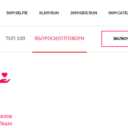
5KM SELFIE
XLKM RUN
2KM KIDS RUN
5KM САТЕ
ТОП 100
ВЪПРОСИ/ОТГОВОРИ
ВКЛЮЧ
авлов
 Team