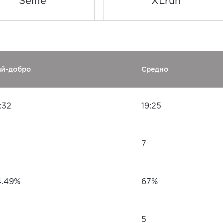
Selfie
XLrun
ай-добро
Средно
:32
19:25
7
4.49%
67%
5