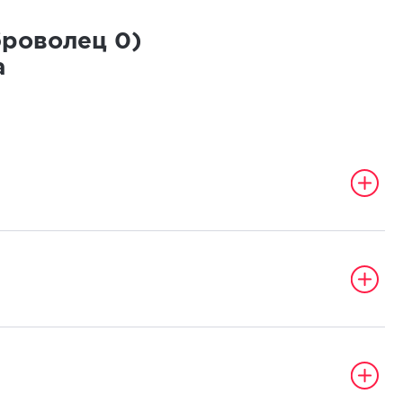
броволец
0
)
а