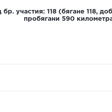
 бр. участия:
118
(бягане
118
, до
пробягани
590
километр