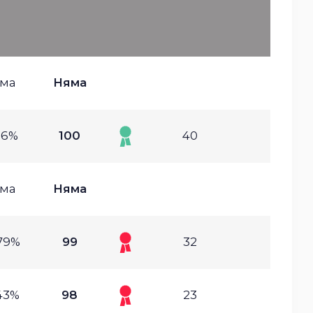
ма
Няма
16%
100
40
ма
Няма
79%
99
32
43%
98
23