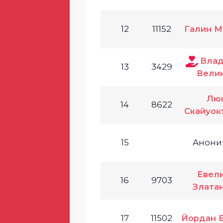
12
11152
Галин М
Вла
13
3429
Вели
Лю
14
8622
Скайуок
15
Анони
Евел
16
9703
Злата
17
11502
Йордан 