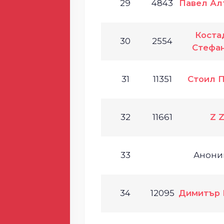
29
4843
Павел Ал
Коста
30
2554
Стефа
31
11351
Стоил 
32
11661
Z 
33
Анони
34
12095
Димитър 