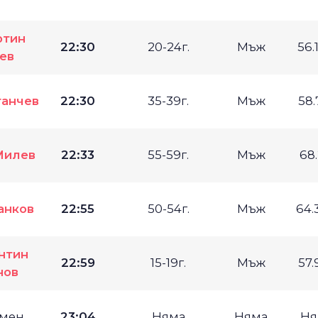
ртин
22:30
20-24г.
Мъж
56.
ев
танчев
22:30
35-39г.
Мъж
58.
Милев
22:33
55-59г.
Мъж
68
анков
22:55
50-54г.
Мъж
64.
нтин
22:59
15-19г.
Мъж
57.
нов
мен
23:04
Няма
Няма
Ня