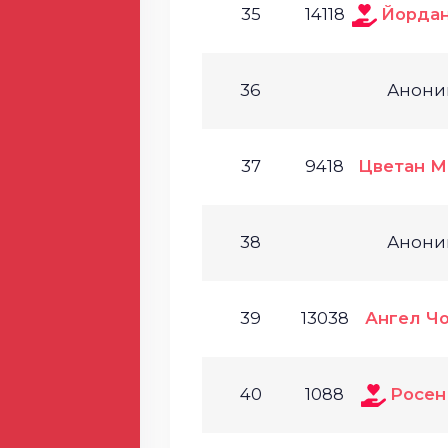
35
14118
Йорда
36
Анони
37
9418
Цветан М
38
Анони
39
13038
Ангел Ч
40
1088
Росен