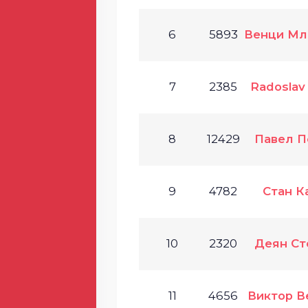
6
5893
Венци Мл
7
2385
Radoslav
8
12429
Павел П
9
4782
Стан К
10
2320
Деян Ст
11
4656
Виктор В