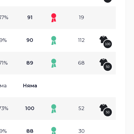
37%
91
19
.9%
90
112
100
71%
89
68
50
ма
Няма
73%
100
52
50
.9%
88
30