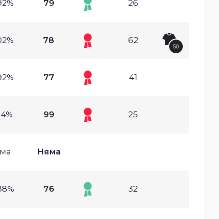
92%
79
26
02%
78
62
50
92%
77
41
14%
99
25
ма
Няма
88%
76
32