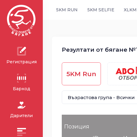
5KM RUN
5KM SELFIE
XLKM
Резултати от бягане №1
Регистрация
5KM Run
Баркод
Дарители
Позиция