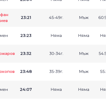
ефан
23:21
45-49г.
Мъж
60.
иев
мен
23:23
Няма
Няма
Ня
ожаров
23:32
30-34г.
Мъж
54.
окопов
23:48
35-39г.
Мъж
55
мен
24:07
Няма
Няма
Ня