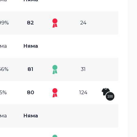
99%
82
24
ма
Няма
56%
81
31
.5%
80
124
100
ма
Няма