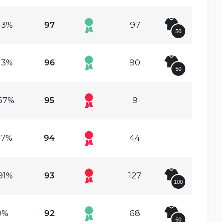
13%
97
97
50
13%
96
90
50
67%
95
9
17%
94
44
91%
93
127
100
0%
92
68
50