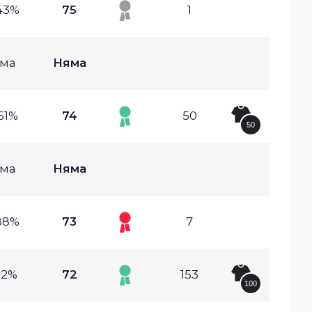
43%
75
1
ма
Няма
61%
74
50
50
ма
Няма
88%
73
7
12%
72
153
100