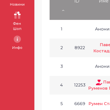
ID
Име
Новини
Фен
Шоп
1
Анони
Пав
2
8922
Инфо
Костад
3
Анони
Па
4
12253
Руменов 
5
6669
Румен Ст