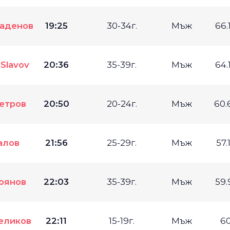
аденов
19:25
30-34г.
Мъж
66.
 Slavov
20:36
35-39г.
Мъж
64.
етров
20:50
20-24г.
Мъж
60.
алов
21:56
25-29г.
Мъж
57.
оянов
22:03
35-39г.
Мъж
59.
еликов
22:11
15-19г.
Мъж
6