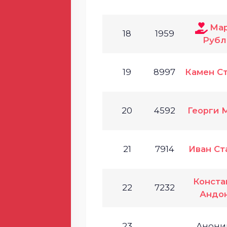
Ма
18
1959
Рубл
19
8997
Камен С
20
4592
Георги 
21
7914
Иван Ст
Конста
22
7232
Андо
23
Анони