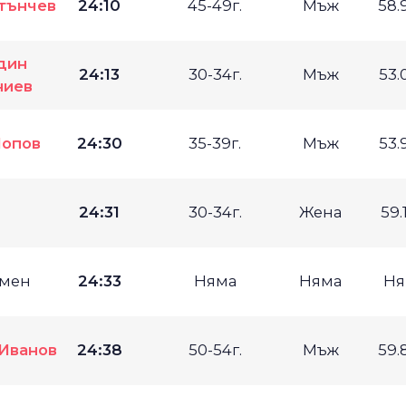
тънчев
24:10
45-49г.
Мъж
58.
дин
24:13
30-34г.
Мъж
53.
ниев
Попов
24:30
35-39г.
Мъж
53.
Z
24:31
30-34г.
Жена
59.
мен
24:33
Няма
Няма
Ня
Иванов
24:38
50-54г.
Мъж
59.