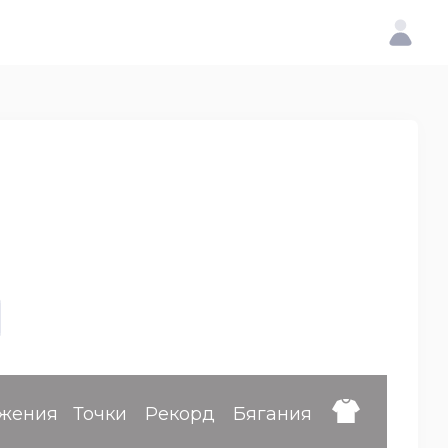
жения
Точки
Рекорд
Бягания