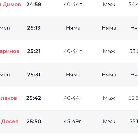
н Димов
24:58
40-44г.
Мъж
54.
мен
25:13
Няма
Няма
Ня
аринов
25:21
40-44г.
Мъж
53.
мен
25:31
Няма
Няма
Ня
олаков
25:42
40-44г.
Мъж
52.
 Досев
25:50
45-49г.
Мъж
55.