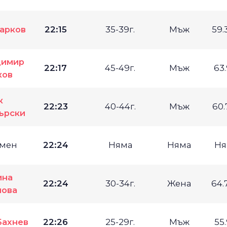
арков
22:15
35-39г.
Мъж
59.
димир
22:17
45-49г.
Мъж
63
ков
к
22:23
40-44г.
Мъж
60.
ърски
мен
22:24
Няма
Няма
Ня
ина
22:24
30-34г.
Жена
64.
нова
Бахнев
22:26
25-29г.
Мъж
55