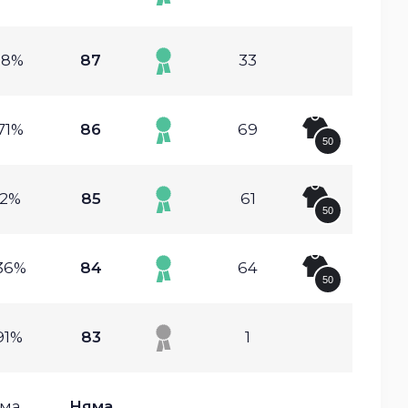
18%
87
33
71%
86
69
50
.2%
85
61
50
36%
84
64
50
91%
83
1
ма
Няма