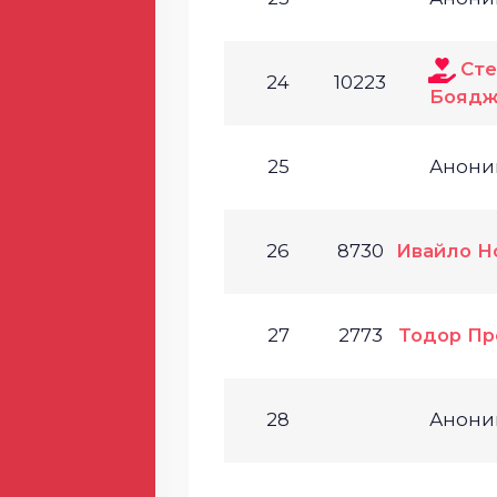
Ст
24
10223
Боядж
25
Анони
26
8730
Ивайло Н
27
2773
Тодор Пр
28
Анони