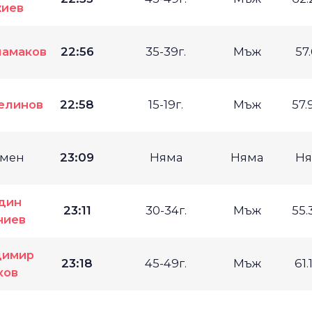
иев
чамаков
22:56
35-39г.
Мъж
57
елинов
22:58
15-19г.
Мъж
57.
мен
23:09
Няма
Няма
Ня
дин
23:11
30-34г.
Мъж
55.
ниев
димир
23:18
45-49г.
Мъж
61.
ков