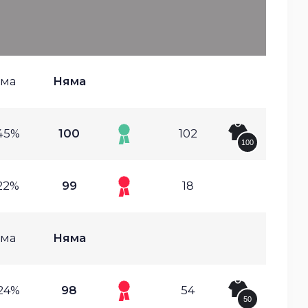
ма
Няма
45%
100
102
100
22%
99
18
ма
Няма
24%
98
54
50