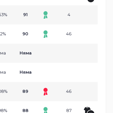
53%
91
4
.2%
90
46
ма
Няма
ма
Няма
08%
89
46
98%
88
87