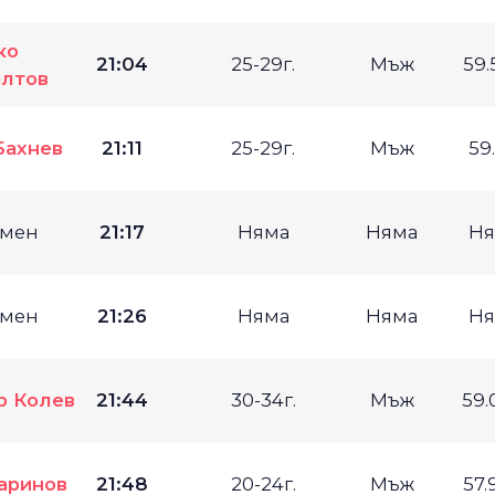
ко
21:04
25-29г.
Мъж
59.
лтов
Бахнев
21:11
25-29г.
Мъж
59
мен
21:17
Няма
Няма
Ня
мен
21:26
Няма
Няма
Ня
р Колев
21:44
30-34г.
Мъж
59.
аринов
21:48
20-24г.
Мъж
57.