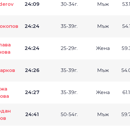
iderov
24:09
30-34г.
Мъж
53.
окопов
24:24
35-39г.
Мъж
54.
лава
24:24
25-29г.
Жена
59.
нова
арков
24:26
35-39г.
Мъж
54.
ужа
24:27
35-39г.
Жена
61.
ова
рдан
24:41
50-54г.
Мъж
59.
ов