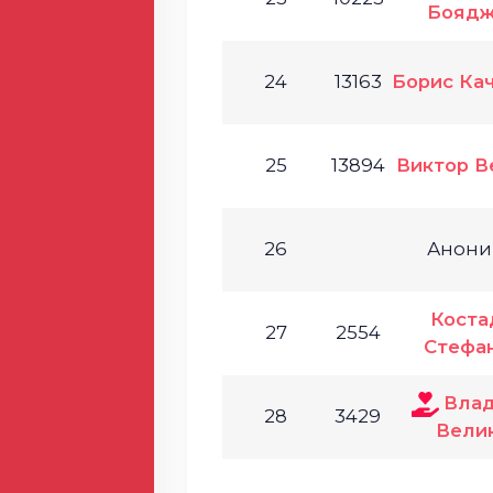
Боядж
24
13163
Борис Ка
25
13894
Виктор В
26
Анони
Коста
27
2554
Стефа
Вла
28
3429
Вели