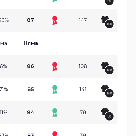
50
23%
87
147
100
ма
Няма
.6%
86
108
100
71%
85
141
100
11%
84
78
50
23%
83
38