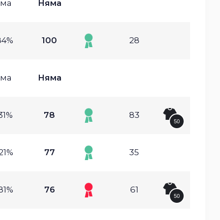
ма
Няма
84%
100
28
ма
Няма
31%
78
83
50
21%
77
35
81%
76
61
50