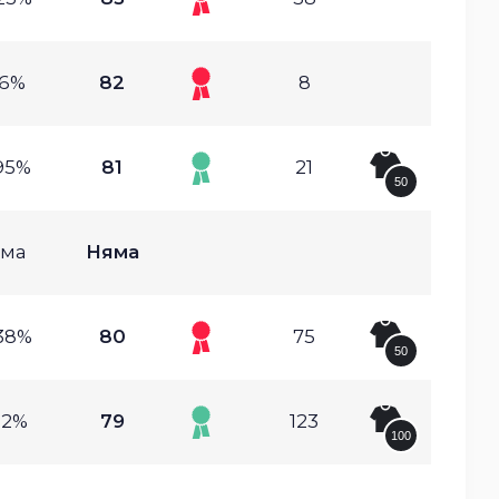
.6%
82
8
95%
81
21
50
ма
Няма
38%
80
75
50
12%
79
123
100