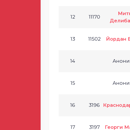
Мит
12
11170
Делиба
13
11502
Йордан 
14
Анони
15
Анони
16
3196
Краснода
17
3197
Георги М