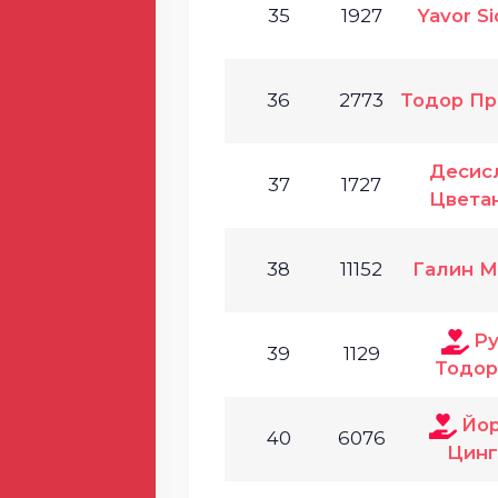
35
1927
Yavor S
36
2773
Тодор Пр
Десис
37
1727
Цвета
38
11152
Галин М
Р
39
1129
Тодор
Йо
40
6076
Цинг