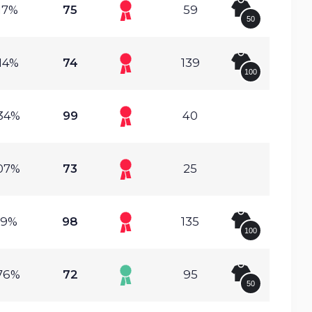
17%
75
59
50
14%
74
139
100
34%
99
40
07%
73
25
19%
98
135
100
76%
72
95
50