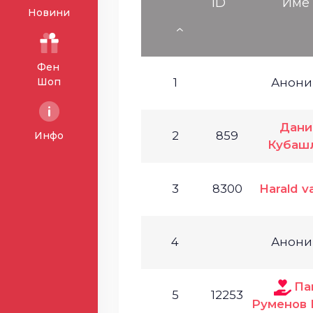
ID
Име
Новини
Фен
Шоп
1
Анони
Дани
2
859
Инфо
Кубаш
3
8300
Harald va
4
Анони
Па
5
12253
Руменов 