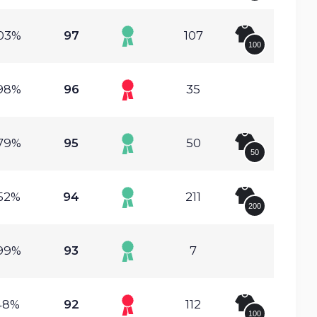
03%
97
107
100
98%
96
35
79%
95
50
50
52%
94
211
200
99%
93
7
48%
92
112
100