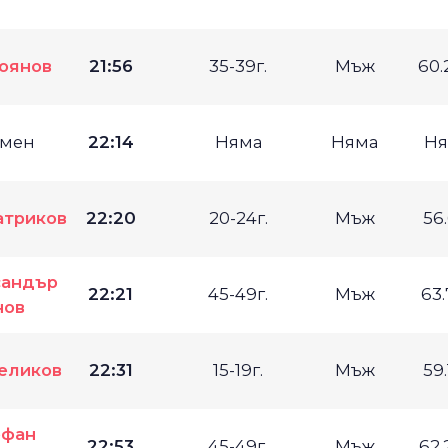
оянов
21:56
35-39г.
Мъж
60.
мен
22:14
Няма
Няма
Ня
атриков
22:20
20-24г.
Мъж
56
сандър
22:21
45-49г.
Мъж
63.
нов
еликов
22:31
15-19г.
Мъж
59.
ефан
22:53
45-49г.
Мъж
62.