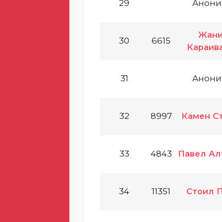
29
Анони
Жани
30
6615
Караив
31
Анони
32
8997
Камен С
33
4843
Павел Ал
34
11351
Стоил 