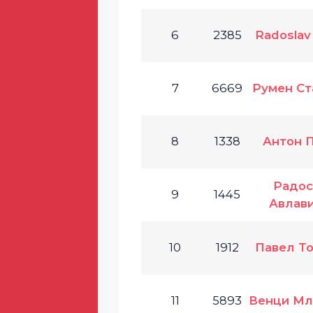
6
2385
Radoslav
7
6669
Румен Ст
8
1338
Антон 
Радос
9
1445
Авлав
10
1912
Павел Т
11
5893
Венци Мл