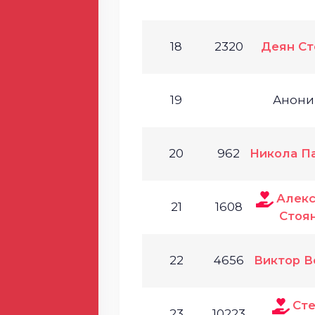
18
2320
Деян Ст
19
Анони
20
962
Никола П
Алек
21
1608
Стоя
22
4656
Виктор В
Ст
23
10223