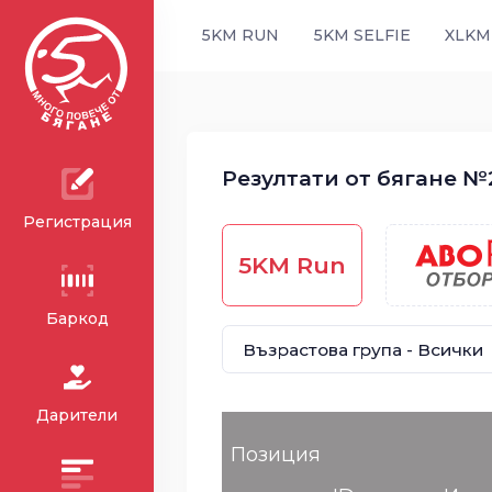
5KM RUN
5KM SELFIE
XLKM
Резултати от бягане №2
Регистрация
5KM Run
Баркод
Дарители
Позиция