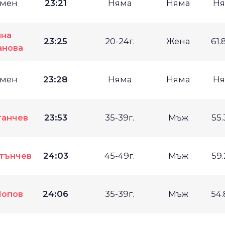
мен
23:21
Няма
Няма
Ня
на
23:25
20-24г.
Жена
61.
анова
мен
23:28
Няма
Няма
Ня
танчев
23:53
35-39г.
Мъж
55.
тънчев
24:03
45-49г.
Мъж
59.
Попов
24:06
35-39г.
Мъж
54.