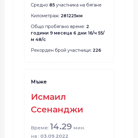
Средно
85
участника на бягане
Километраж:
281225км
Общо пробягано време:
2
години 9 месеца 6 дни 16/ч 55/
м 48/с
Рекорден брой участници:
226
Мъже
Исмаил
Ссенанджи
14.29
Време:
мин.
на :
03.09.2022