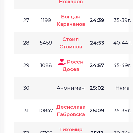
Ножаров
Богдан
27
1199
24:39
35-39г.
Карачанов
Стоил
28
5459
24:53
40-44г.
Стоилов
Росен
29
1088
24:57
45-49г.
Досев
30
Анонимен
25:02
Няма
Десислава
31
10847
25:09
35-39г.
Габровска
Тихомир
32
5765
25:12
30-34г.