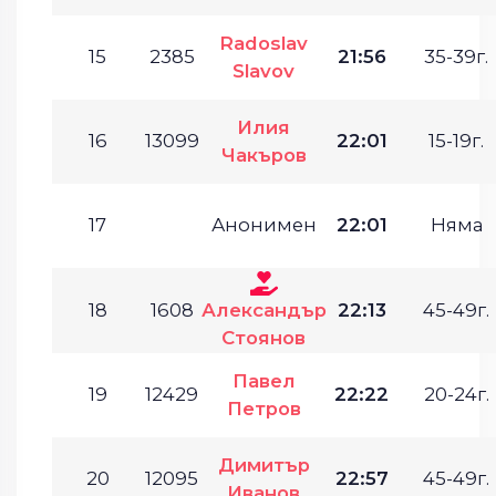
Radoslav
15
2385
21:56
35-39г.
Slavov
Илия
16
13099
22:01
15-19г.
Чакъров
17
Анонимен
22:01
Няма
18
1608
Александър
22:13
45-49г.
Стоянов
Павел
19
12429
22:22
20-24г.
Петров
Димитър
20
12095
22:57
45-49г.
Иванов