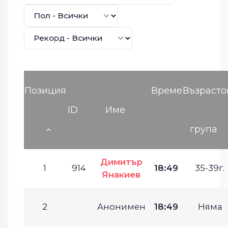
Позиция
Време
Възрасто
ID
Име
група
Димитър
1
914
18:49
35-39г.
Янакиев
2
Анонимен
18:49
Няма