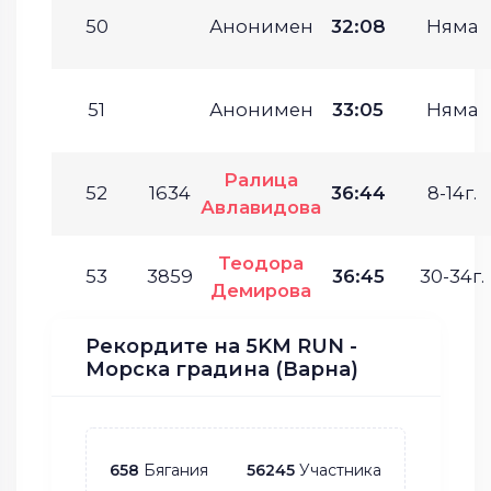
50
Анонимен
32:08
Няма
51
Анонимен
33:05
Няма
Ралица
52
1634
36:44
8-14г.
Авлавидова
Теодора
53
3859
36:45
30-34г.
Демирова
Рекордите на 5KM RUN -
Морска градина (Варна)
658
Бягания
56245
Участника