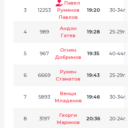
Павел
3
12253
Руменов
19:20
30-34г.
Павлов
Андон
4
989
19:28
25-29г.
Гатев
Огнян
5
967
19:35
40-44г.
Добринов
Румен
6
6669
19:43
25-29г.
Стаматов
Венци
7
5893
19:46
30-34г.
Младенов
Георги
8
3197
20:36
20-24г.
Маринов