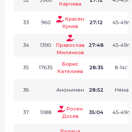
Карчева
Красен
33
960
27:12
45-49г.
Кунев
34
1390
Православ
27:48
45-49г.
Миленков
Борис
35
17635
28:35
8-14г.
Кателиев
36
Анонимен
28:52
Няма
Росен
37
1088
35:04
45-49г.
Досев
Ралица