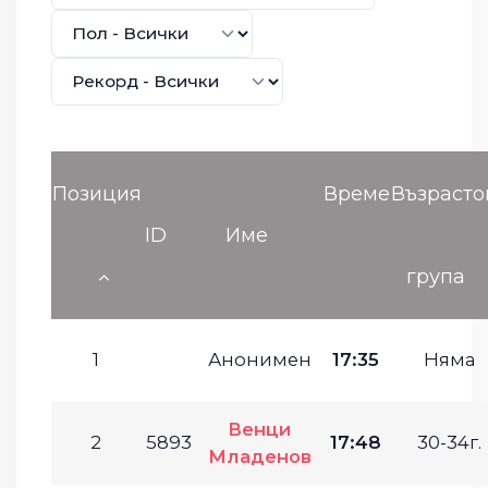
Позиция
Време
Възрасто
ID
Име
група
1
Анонимен
17:35
Няма
Венци
2
5893
17:48
30-34г.
Младенов