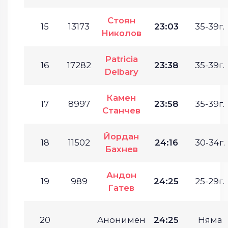
Стоян
15
13173
23:03
35-39г.
Николов
Patricia
16
17282
23:38
35-39г.
Delbary
Камен
17
8997
23:58
35-39г.
Станчев
Йордан
18
11502
24:16
30-34г.
Бахнев
Андон
19
989
24:25
25-29г.
Гатев
20
Анонимен
24:25
Няма