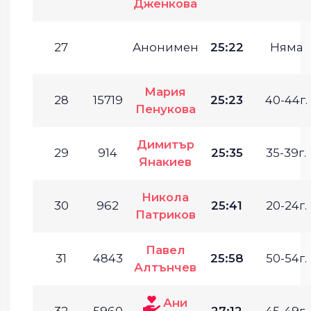
Дженкова
27
Анонимен
25:22
Няма
Мария
28
15719
25:23
40-44г.
Пенукова
Димитър
29
914
25:35
35-39г.
Янакиев
Никола
30
962
25:41
20-24г.
Патриков
Павел
31
4843
25:58
50-54г.
Алтънчев
Ани
32
5960
27:12
45-49г.