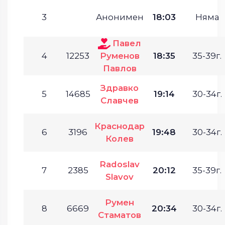
3
Анонимен
18:03
Няма
Павел
4
12253
Руменов
18:35
35-39г.
Павлов
Здравко
5
14685
19:14
30-34г.
Славчев
Краснодар
6
3196
19:48
30-34г.
Колев
Radoslav
7
2385
20:12
35-39г.
Slavov
Румен
8
6669
20:34
30-34г.
Стаматов