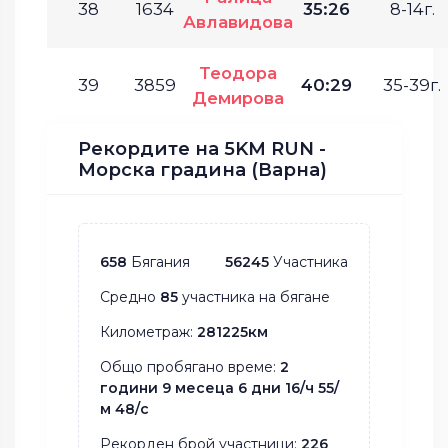
38
1634
35:26
8-14г.
Авлавидова
Теодора
39
3859
40:29
35-39г.
Демирова
Рекордите на 5KM RUN -
Морска градина (Варна)
658
Бягания
56245
Участника
Средно
85
участника на бягане
Километраж:
281225км
Общо пробягано време:
2
години 9 месеца 6 дни 16/ч 55/
м 48/с
Рекорден брой участници:
226