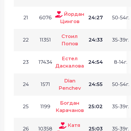
Йордан
21
6076
24:27
50-54г.
Цингов
Стоил
22
11351
24:33
35-39г.
Попов
Естел
23
17434
24:54
8-14г.
Даскалова
Dian
24
1571
24:55
50-54г.
Penchev
Богдан
25
1199
25:02
35-39г.
Карачанов
Катя
26
10358
25:03
35-39г.