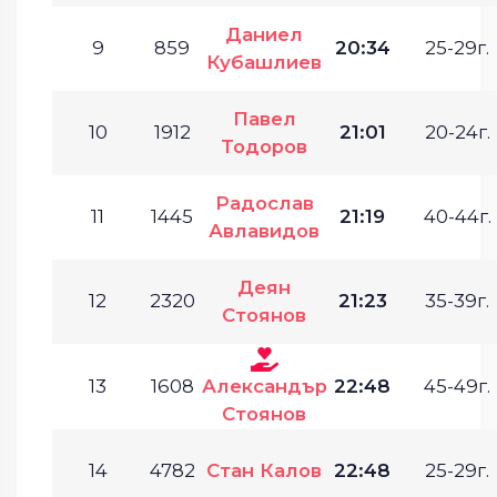
Даниел
9
859
20:34
25-29г.
Кубашлиев
Павел
10
1912
21:01
20-24г.
Тодоров
Радослав
11
1445
21:19
40-44г.
Авлавидов
Деян
12
2320
21:23
35-39г.
Стоянов
13
1608
Александър
22:48
45-49г.
Стоянов
14
4782
Стан Калов
22:48
25-29г.