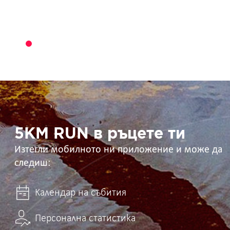
5KM
RUN
в
ръцете
ти
5KM RUN в ръцете ти
Изтегли мобилното ни приложение и може да
следиш:
Календар на събития
Персонална статистика