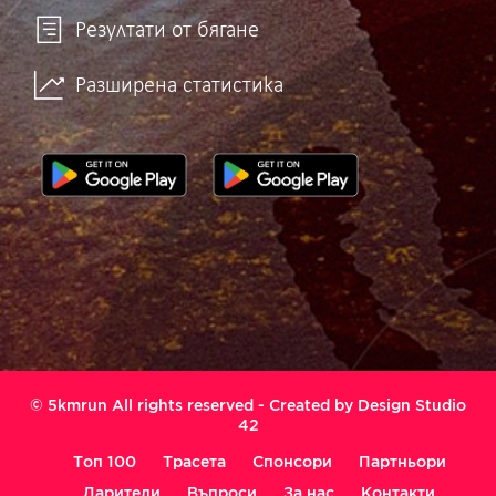
Резултати от бягане
Разширена статистика
© 5kmrun All rights reserved - Created by
Design Studio
42
Топ 100
Трасета
Спонсори
Партньори
Дарители
Въпроси
За нас
Контакти