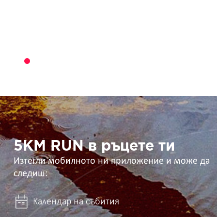
5KM
RUN
в
ръцете
ти
5KM RUN в ръцете ти
Изтегли мобилното ни приложение и може да
следиш:
Календар на събития