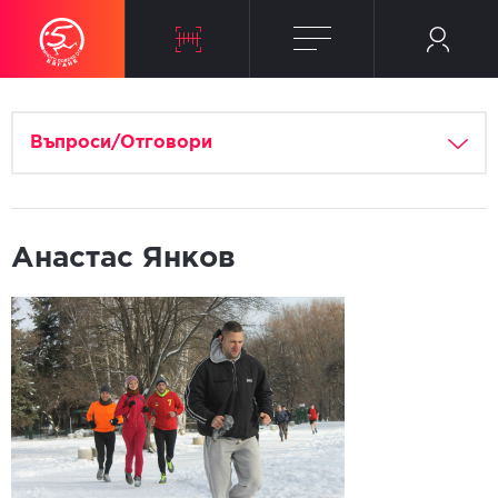
Въпроси/Отговори
Анастас Янков