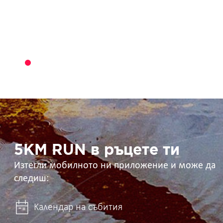
5KM
RUN
в
ръцете
ти
5KM RUN в ръцете ти
Изтегли мобилното ни приложение и може да
следиш:
Календар на събития