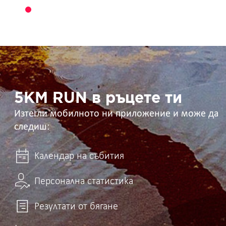
5KM
RUN
в
ръцете
ти
5KM RUN в ръцете ти
Изтегли мобилното ни приложение и може да
следиш:
Календар на събития
Персонална статистика
Резултати от бягане