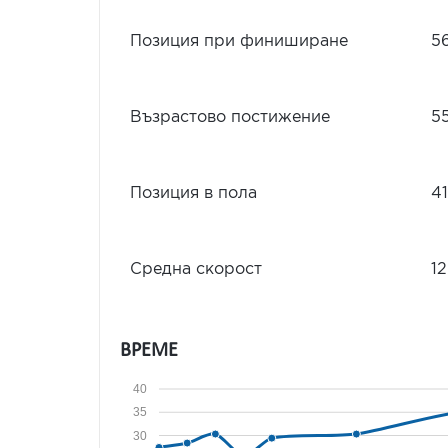
Позиция при финиширане
5
Възрастово постижение
5
Позиция в пола
41
Средна скорост
12
ВРЕМЕ
40
35
30