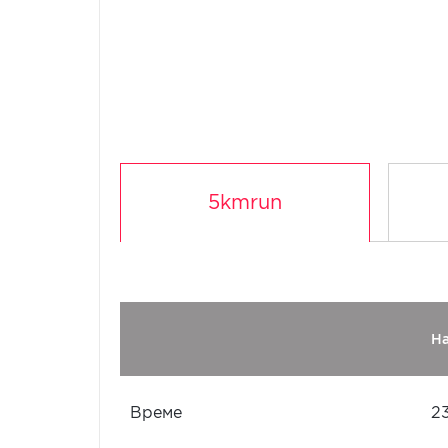
5kmrun
Н
Време
2