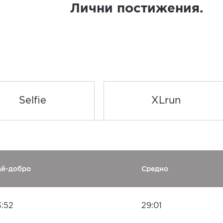
Лични постижения.
Selfie
XLrun
ай-добро
Средно
3:52
29:01