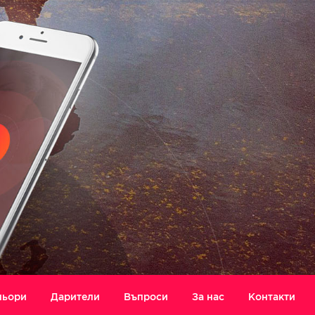
ньори
Дарители
Въпроси
За нас
Контакти