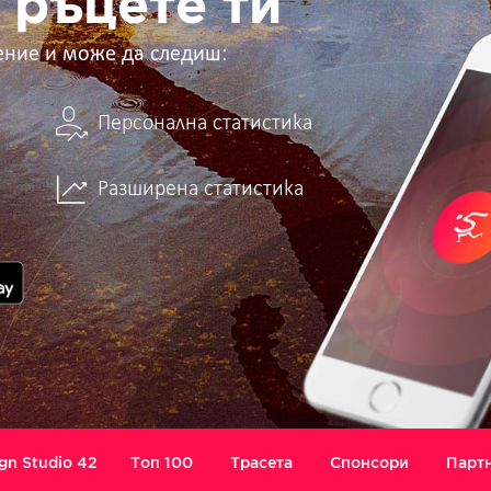
 ръцете ти
ение и може да следиш:
Персонална статистика
Разширена статистика
gn Studio 42
Топ 100
Трасета
Спонсори
Парт