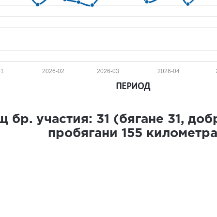
01
2026-02
2026-03
2026-04
ПЕРИОД
 бр. участия:
31
(бягане
31
, до
пробягани
155
километр