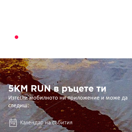
5KM
RUN
в
ръцете
ти
5KM RUN в ръцете ти
Изтегли мобилното ни приложение и може да
следиш:
Календар на събития