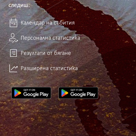
следиш:
Календар на събития
Персонална статистика
Резултати от бягане
Разширена статистика