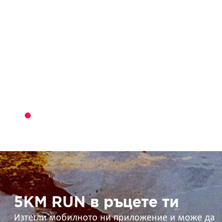
5KM
RUN
в
ръцете
ти
5KM RUN в ръцете ти
Изтегли мобилното ни приложение и може да