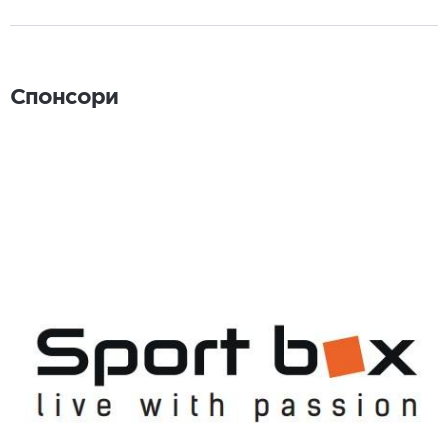
Спонсори
Спонсори