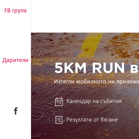
FB група
5KM
RUN
в
ръцете
Дарители
ти
5KM RUN в
Изтегли мобилното ни прилож
Календар на събития
Резултати от бягане