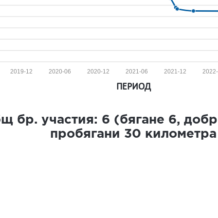
2019-12
2020-06
2020-12
2021-06
2021-12
2022
ПЕРИОД
щ бр. участия:
6
(бягане
6
, доб
пробягани
30
километра