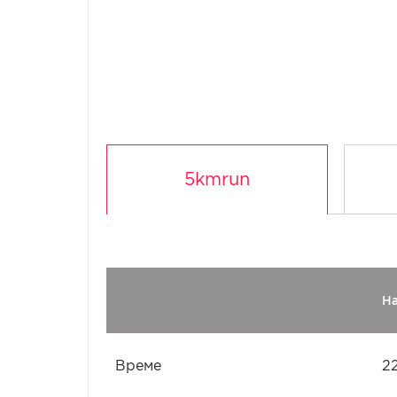
5kmrun
Н
Време
2