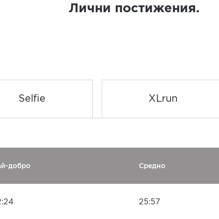
Лични постижения.
Selfie
XLrun
ай-добро
Средно
2:24
25:57