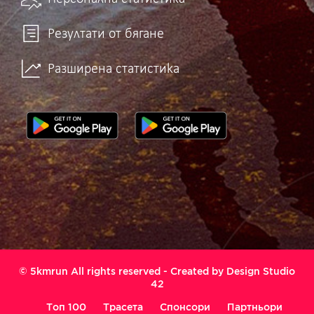
Резултати от бягане
Разширена статистика
© 5kmrun All rights reserved - Created by
Design Studio
42
Топ 100
Трасета
Спонсори
Партньори