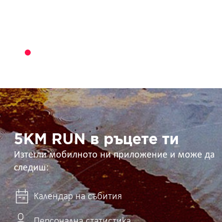
5KM
RUN
в
ръцете
ти
5KM RUN в ръцете ти
Изтегли мобилното ни приложение и може да
следиш:
Календар на събития
Персонална статистика