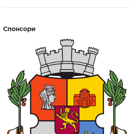
Спонсори
Спонсори