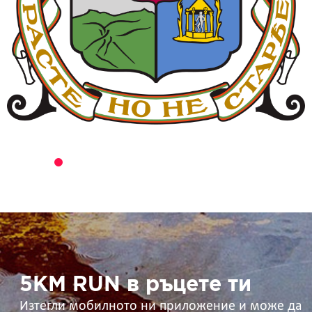
5KM
RUN
в
ръцете
ти
5KM RUN в ръцете ти
Изтегли мобилното ни приложение и може да