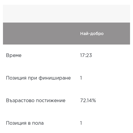
Най-добро
Време
17:23
Позиция при финиширане
1
Възрастово постижение
72.14%
Позиция в пола
1