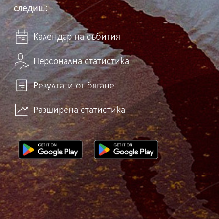
следиш:
Календар на събития
Персонална статистика
Резултати от бягане
Разширена статистика