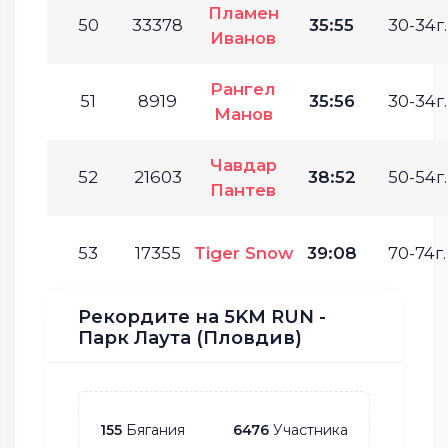
Пламен
50
33378
35:55
30-34г.
Иванов
Рангел
51
8919
35:56
30-34г.
Манов
Чавдар
52
21603
38:52
50-54г.
Пантев
53
17355
Tiger Snow
39:08
70-74г.
Рекордите на 5KM RUN -
Парк Лаута (Пловдив)
155
Бягания
6476
Участника