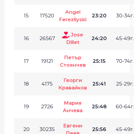
Angel
15
17520
23:20
30-34г.
Ferezliyski
Jose
16
26567
24:20
45-49г.
Dillet
Петър
17
19121
25:15
70-74г.
Стоянчев
Георги
18
4175
25:41
25-29г.
Кравайков
Мария
19
2726
25:48
60-64г.
Анчева
Евгени
20
30235
25:56
45-49г.
Пеев