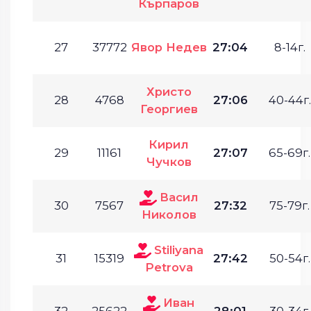
Кърпаров
27
37772
Явор Недев
27:04
8-14г.
Христо
28
4768
27:06
40-44г.
Георгиев
Кирил
29
11161
27:07
65-69г.
Чучков
Васил
30
7567
27:32
75-79г.
Николов
Stiliyana
31
15319
27:42
50-54г.
Petrova
Иван
32
25622
28:01
30-34г.