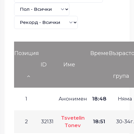
Позиция
Време
Възраст
ID
Име
група
1
Анонимен
18:48
Няма
Tsvetelin
2
32131
18:51
30-34г.
Tonev