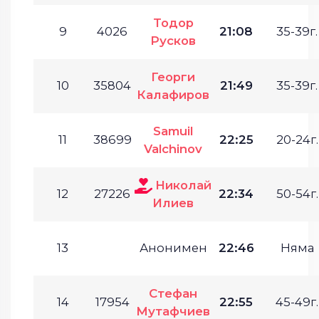
Тодор
9
4026
21:08
35-39г.
Русков
Георги
10
35804
21:49
35-39г.
Калафиров
Samuil
11
38699
22:25
20-24г.
Valchinov
Николай
12
27226
22:34
50-54г.
Илиев
13
Анонимен
22:46
Няма
Стефан
14
17954
22:55
45-49г.
Мутафчиев