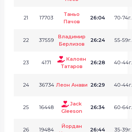
Таньо
21
17703
26:04
70-74г.
Пачов
Владимир
22
37559
26:24
55-59г.
Берлизов
Калоян
23
4171
26:28
40-44г.
Татаров
24
36734
Леон Анави
26:29
40-44г.
Jack
25
16448
26:34
60-64г.
Gleeson
Йордан
26
19484
26:44
35-39г.