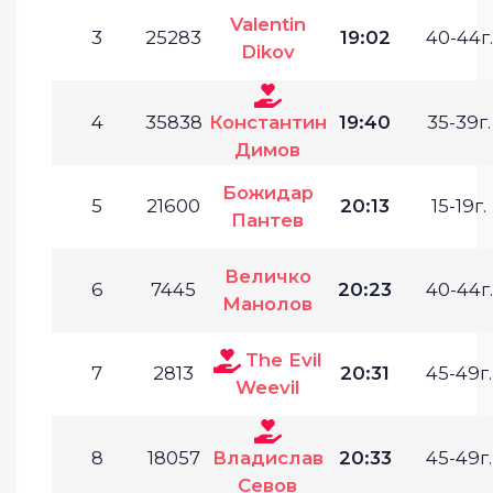
Valentin
3
25283
19:02
40-44г.
Dikov
4
35838
Константин
19:40
35-39г.
Димов
Божидар
5
21600
20:13
15-19г.
Пантев
Величко
6
7445
20:23
40-44г.
Манолов
The Evil
7
2813
20:31
45-49г.
Weevil
8
18057
Владислав
20:33
45-49г.
Севов