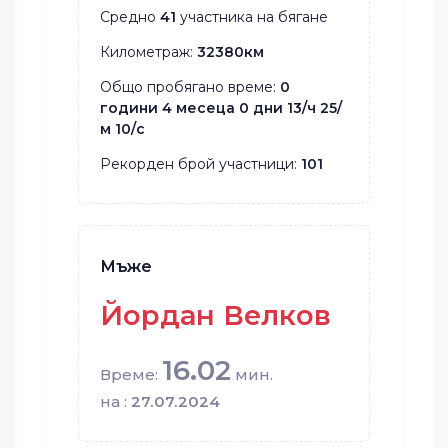
Средно
41
участника на бягане
Километраж:
32380км
Общо пробягано време:
0
години 4 месеца 0 дни 13/ч 25/
м 10/с
Рекорден брой участници:
101
Мъже
Йордан Велков
16.02
Време:
мин.
на :
27.07.2024