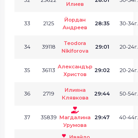
Илиев
Йордан
33
2125
28:35
30-34г.
Андреев
Teodora
34
39118
29:01
20-24г.
Nikiforova
Александър
35
36113
29:02
20-24г.
Христов
Илияна
36
2719
29:44
50-54г.
Клявкова
37
35839
Магдалина
29:47
40-44г.
Урумова
Ивайло