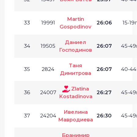
Martin
33
19991
26:06
15-19г
Gospodinov
Даниел
34
19505
26:07
45-49г
Господинов
Таня
35
2824
26:07
40-44г
Димитрова
Zlatina
36
24007
26:27
45-49г
Kostadinova
Ивелина
37
24204
26:30
45-49г
Мавродиева
Бранимир