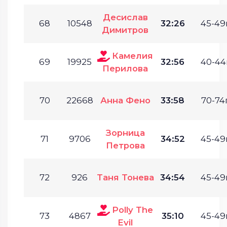
Десислав
68
10548
32:26
45-49г
Димитров
Камелия
69
19925
32:56
40-44г
Перилова
70
22668
Анна Фено
33:58
70-74г
Зорница
71
9706
34:52
45-49г
Петрова
72
926
Таня Тонева
34:54
45-49г
Polly The
73
4867
35:10
45-49г
Evil