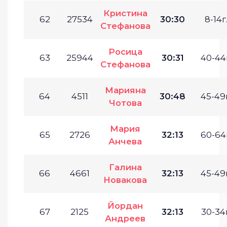
Кристина
62
27534
30:30
8-14г
Стефанова
Росица
63
25944
30:31
40-44г
Стефанова
Марияна
64
4511
30:48
45-49г
Чотова
Мария
65
2726
32:13
60-64г
Анчева
Галина
66
4661
32:13
45-49г
Новакова
Йордан
67
2125
32:13
30-34г
Андреев