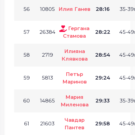
56
10805
Илия Ганев
28:16
35-39г
Гергана
57
26384
28:22
45-49г
Стамова
Илияна
58
2719
28:54
45-49г
Клявкова
Петър
59
5813
29:24
45-49г
Маринов
Мария
60
14865
29:33
35-39г
Миленова
Чавдар
61
21603
29:58
45-49г
Пантев