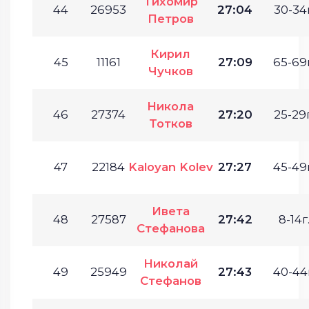
Тихомир
44
26953
27:04
30-34г
Петров
Кирил
45
11161
27:09
65-69г
Чучков
Никола
46
27374
27:20
25-29г
Тотков
47
22184
Kaloyan Kolev
27:27
45-49г
Ивета
48
27587
27:42
8-14г
Стефанова
Николай
49
25949
27:43
40-44г
Стефанов