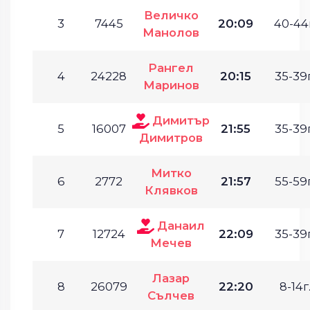
Величко
3
7445
20:09
40-44г
Манолов
Рангел
4
24228
20:15
35-39г
Маринов
Димитър
5
16007
21:55
35-39г
Димитров
Митко
6
2772
21:57
55-59г
Клявков
Данаил
7
12724
22:09
35-39г
Мечев
Лазар
8
26079
22:20
8-14г
Сълчев