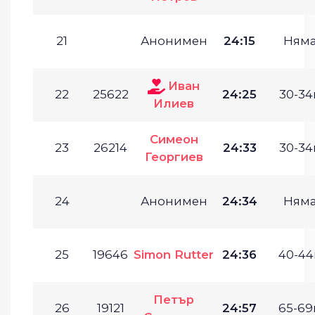
21
Анонимен
24:15
Ням
Иван
22
25622
24:25
30-34г
Илиев
Симеон
23
26214
24:33
30-34г
Георгиев
24
Анонимен
24:34
Ням
25
19646
Simon Rutter
24:36
40-44г
Петър
26
19121
24:57
65-69г