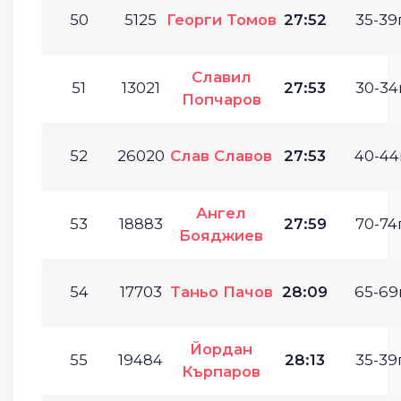
50
5125
Георги Томов
27:52
35-39г
Славил
51
13021
27:53
30-34г
Попчаров
52
26020
Слав Славов
27:53
40-44г
Ангел
53
18883
27:59
70-74г
Бояджиев
54
17703
Таньо Пачов
28:09
65-69г
Йордан
55
19484
28:13
35-39г
Кърпаров