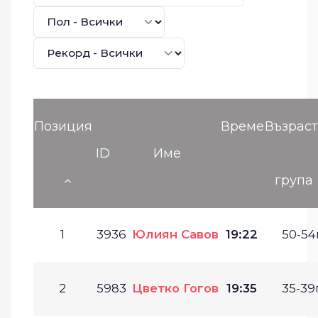
Позиция
Време
Възрас
ID
Име
група
1
3936
Юлиян Савов
19:22
50-54г
2
5983
Цветко Гогов
19:35
35-39г