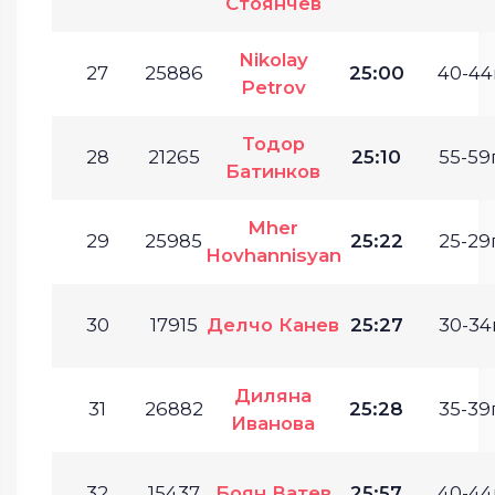
Стоянчев
Nikolay
27
25886
25:00
40-44г
Petrov
Тодор
28
21265
25:10
55-59г
Батинков
Mher
29
25985
25:22
25-29г
Hovhannisyan
30
17915
Делчо Канев
25:27
30-34г
Диляна
31
26882
25:28
35-39г
Иванова
32
15437
Боян Ватев
25:57
40-44г