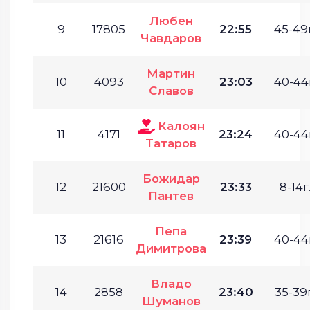
Любен
9
17805
22:55
45-49г
Чавдаров
Мартин
10
4093
23:03
40-44г
Славов
Калоян
11
4171
23:24
40-44г
Татаров
Божидар
12
21600
23:33
8-14г
Пантев
Пепа
13
21616
23:39
40-44г
Димитрова
Владо
14
2858
23:40
35-39г
Шуманов