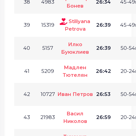
38
4983
26:34
45-49г
Бонев
Stiliyana
39
15319
26:39
45-49г
Petrova
Илко
40
5157
26:39
50-54г
Буюклиев
Мадлен
41
5209
26:42
20-24г
Тютелян
42
10727
Иван Петров
26:53
50-54г
Васил
43
21983
26:59
20-24г
Николов