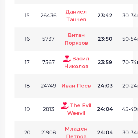
Даниел
15
26436
23:42
30-34г
Танчев
Витан
16
5737
23:50
50-54г
Порязов
Васил
17
7567
23:59
70-74г
Николов
18
24749
Иван Пеев
24:03
20-24г
The Evil
19
2813
24:04
45-49г
Weevil
Младен
20
21908
24:04
30-34г
Петров