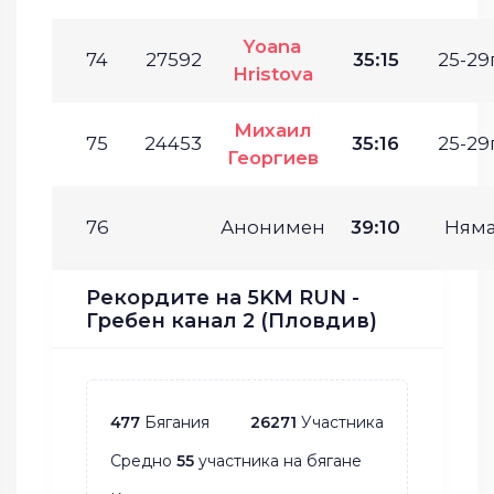
Yoana
74
27592
35:15
25-29г
Hristova
Михаил
75
24453
35:16
25-29г
Георгиев
76
Анонимен
39:10
Ням
Рекордите на 5KM RUN -
Гребен канал 2 (Пловдив)
477
Бягания
26271
Участника
Средно
55
участника на бягане