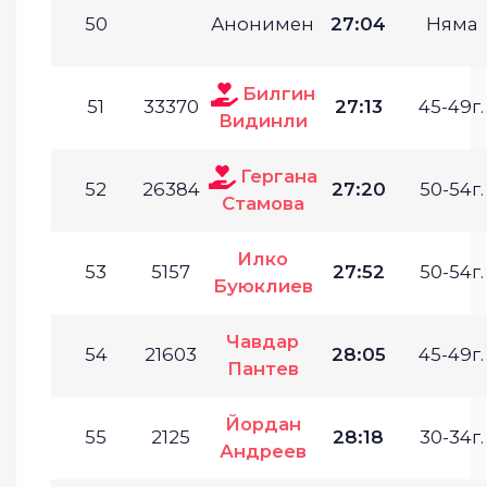
50
Анонимен
27:04
Няма
Билгин
51
33370
27:13
45-49г.
Видинли
Гергана
52
26384
27:20
50-54г.
Стамова
Илко
53
5157
27:52
50-54г.
Буюклиев
Чавдар
54
21603
28:05
45-49г.
Пантев
Йордан
55
2125
28:18
30-34г.
Андреев