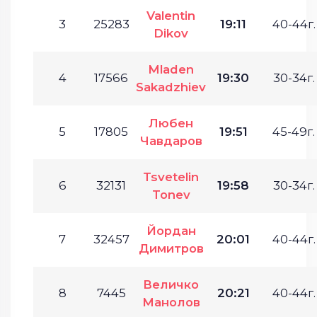
Valentin
3
25283
19:11
40-44г.
Dikov
Mladen
4
17566
19:30
30-34г.
Sakadzhiev
Любен
5
17805
19:51
45-49г.
Чавдаров
Tsvetelin
6
32131
19:58
30-34г.
Tonev
Йордан
7
32457
20:01
40-44г.
Димитров
Величко
8
7445
20:21
40-44г.
Манолов