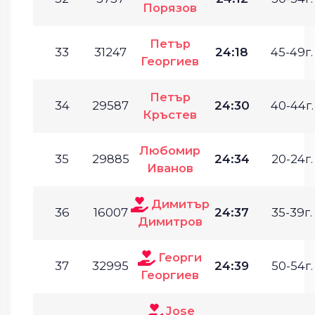
Порязов
Петър
33
31247
24:18
45-49г.
Георгиев
Петър
34
29587
24:30
40-44г.
Кръстев
Любомир
35
29885
24:34
20-24г.
Иванов
Димитър
36
16007
24:37
35-39г.
Димитров
Георги
37
32995
24:39
50-54г.
Георгиев
Jose