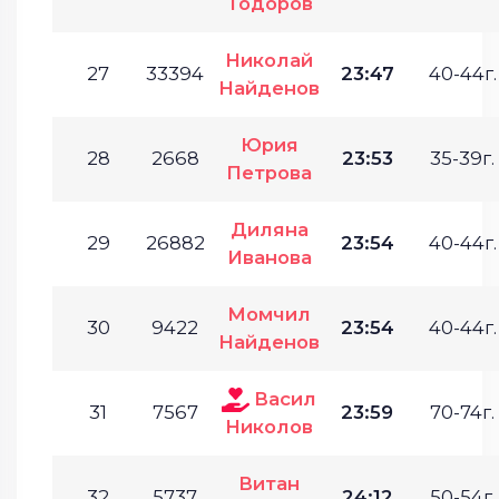
Тодоров
Николай
27
33394
23:47
40-44г.
Найденов
Юрия
28
2668
23:53
35-39г.
Петрова
Диляна
29
26882
23:54
40-44г.
Иванова
Момчил
30
9422
23:54
40-44г.
Найденов
Васил
31
7567
23:59
70-74г.
Николов
Витан
32
5737
24:12
50-54г.