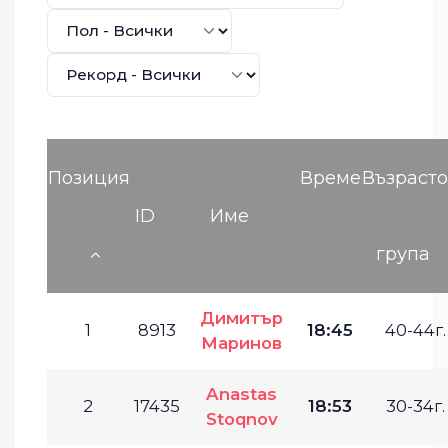
Позиция
Време
Възрасто
ID
Име
група
Димитър
1
8913
18:45
40-44г.
Маринов
Anastas
2
17435
18:53
30-34г.
Stoqnov