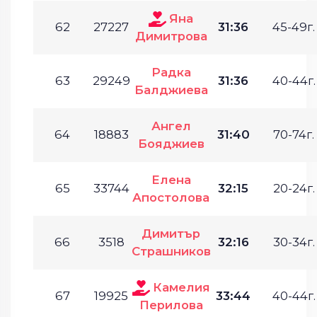
Яна
62
27227
31:36
45-49г.
Димитрова
Радка
63
29249
31:36
40-44г.
Балджиева
Ангел
64
18883
31:40
70-74г.
Бояджиев
Елена
65
33744
32:15
20-24г.
Апостолова
Димитър
66
3518
32:16
30-34г.
Страшников
Камелия
67
19925
33:44
40-44г.
Перилова