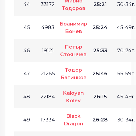
Марио
44
33172
25:21
30-34г.
Тодоров
Бранимир
45
4983
25:24
45-49г.
Бонев
Петър
46
19121
25:33
70-74г.
Стоянчев
Тодор
47
21265
25:46
55-59г.
Батинков
Kaloyan
48
22184
26:15
45-49г.
Kolev
Black
49
17334
26:28
30-34г.
Dragon