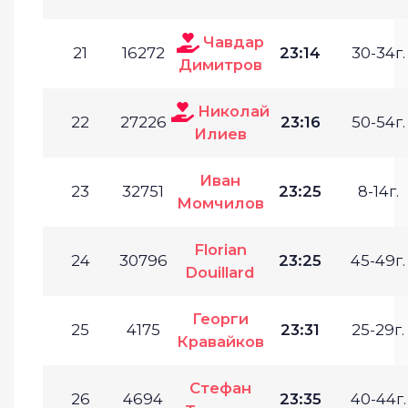
Чавдар
21
16272
23:14
30-34г.
Димитров
Николай
22
27226
23:16
50-54г.
Илиев
Иван
23
32751
23:25
8-14г.
Момчилов
Florian
24
30796
23:25
45-49г.
Douillard
Георги
25
4175
23:31
25-29г.
Кравайков
Стефан
26
4694
23:35
40-44г.