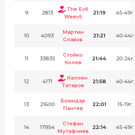
The Evil
9
2813
21:19
45-49г.
Weevil
Мартин
10
4093
21:21
40-44г.
Славов
Стойко
11
33835
21:44
20-24г.
Колев
Калоян
12
4171
21:58
40-44г.
Татаров
Божидар
13
21600
22:01
15-19г.
Пантев
Стефан
14
17954
22:14
45-49г.
Мутафчиев