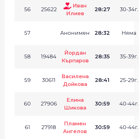
Иван
56
25622
28:27
30-34г.
Илиев
57
Анонимен
28:32
Няма
Йордан
58
19484
28:35
35-39г.
Кърпаров
Василена
59
30611
28:41
25-29г.
Дойкова
Елина
60
27906
30:59
40-44г.
Шикова
Пламен
61
27918
30:59
40-44г.
Ангелов