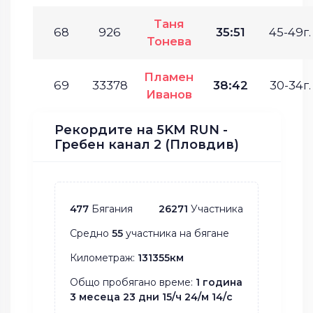
Таня
68
926
35:51
45-49г.
Тонева
Пламен
69
33378
38:42
30-34г.
Иванов
Рекордите на 5KM RUN -
Гребен канал 2 (Пловдив)
477
Бягания
26271
Участника
Средно
55
участника на бягане
Километраж:
131355км
Общо пробягано време:
1 година
3 месеца 23 дни 15/ч 24/м 14/с