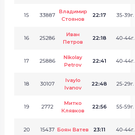
Владимир
15
33887
22:17
35-39г.
Стоянов
Иван
16
25286
22:18
40-44г.
Петров
Nikolay
17
25886
22:41
40-44г.
Petrov
Ivaylo
18
30107
22:48
25-29г.
Ivanov
Митко
19
2772
22:56
55-59г.
Клявков
20
15437
Боян Ватев
23:11
40-44г.