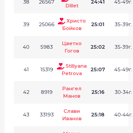
38
26567
24:41
45-49г.
Dillet
Христо
39
25066
25:01
35-39г.
Бойков
Цветко
40
5983
25:02
35-39г.
Гогов
Stiliyana
41
15319
25:07
45-49г.
Petrova
Рангел
42
8919
25:16
30-34г.
Манов
Слави
43
33193
25:18
40-44г.
Иванов