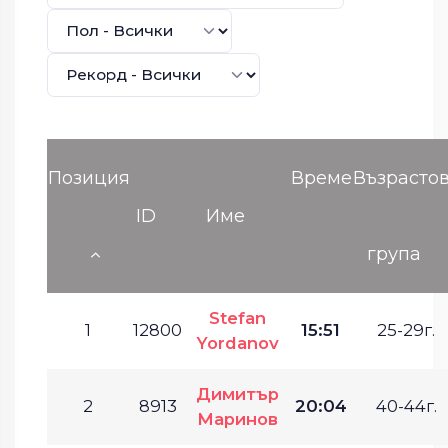
Позиция
Време
Възрасто
ID
Име
група
Stefan
1
12800
15:51
25-29г.
Yordanov
Димитър
2
8913
20:04
40-44г.
Маринов