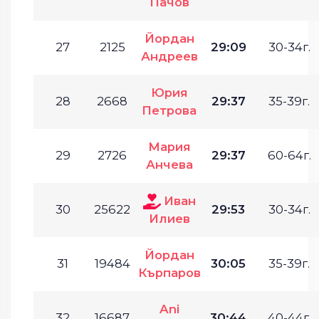
Пачов
Йордан
27
2125
29:09
30-34г.
Андреев
Юрия
28
2668
29:37
35-39г.
Петрова
Мария
29
2726
29:37
60-64г.
Анчева
Иван
30
25622
29:53
30-34г.
Илиев
Йордан
31
19484
30:05
35-39г.
Кърпаров
Ani
32
16687
30:44
40-44г.