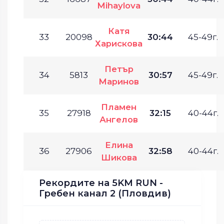
Mihaylova
Катя
33
20098
30:44
45-49г.
Харискова
Петър
34
5813
30:57
45-49г.
Маринов
Пламен
35
27918
32:15
40-44г.
Ангелов
Елина
36
27906
32:58
40-44г.
Шикова
Рекордите на 5KM RUN -
Гребен канал 2 (Пловдив)