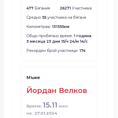
477
Бягания
26271
Участника
Средно
55
участника на бягане
Километраж:
131355км
Общо пробягано време:
1 година
3 месеца 23 дни 15/ч 24/м 14/с
Рекорден брой участници:
174
Мъже
Йордан Велков
15.11
Време:
мин.
на :
27.01.2024