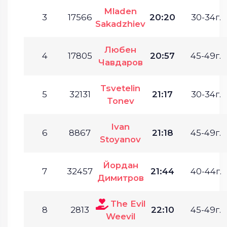
Mladen
3
17566
20:20
30-34г.
Sakadzhiev
Любен
4
17805
20:57
45-49г.
Чавдаров
Tsvetelin
5
32131
21:17
30-34г.
Tonev
Ivan
6
8867
21:18
45-49г.
Stoyanov
Йордан
7
32457
21:44
40-44г.
Димитров
The Evil
8
2813
22:10
45-49г.
Weevil