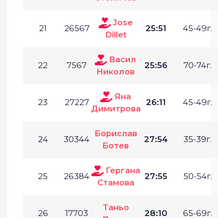
Jose
21
26567
25:51
45-49г.
Dillet
Васил
22
7567
25:56
70-74г.
Николов
Яна
23
27227
26:11
45-49г.
Димитрова
Борислав
24
30344
27:54
35-39г.
Ботев
Гергана
25
26384
27:55
50-54г.
Стамова
Таньо
26
17703
28:10
65-69г.