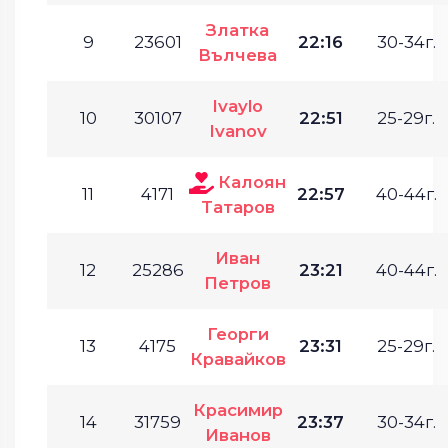
Златка
9
23601
22:16
30-34г.
Вълчева
Ivaylo
10
30107
22:51
25-29г.
Ivanov
Калоян
11
4171
22:57
40-44г.
Татаров
Иван
12
25286
23:21
40-44г.
Петров
Георги
13
4175
23:31
25-29г.
Кравайков
Красимир
14
31759
23:37
30-34г.
Иванов