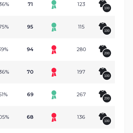
.36%
71
123
100
.75%
95
115
100
.39%
94
280
200
.36%
70
197
100
.51%
69
267
200
.05%
68
136
100