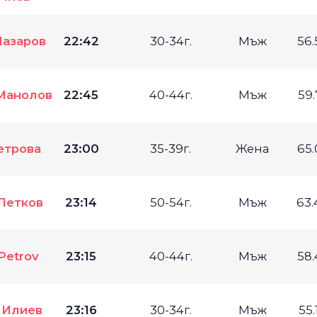
Лазаров
22:42
30-34г.
Мъж
56
Манолов
22:45
40-44г.
Мъж
59
етрова
23:00
35-39г.
Жена
65
Петков
23:14
50-54г.
Мъж
63
 Petrov
23:15
40-44г.
Мъж
58
 Илиев
23:16
30-34г.
Мъж
55