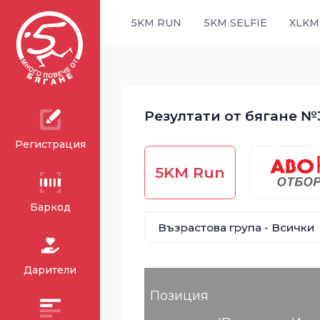
5KM RUN
5KM SELFIE
XLKM
Резултати от бягане №3
Регистрация
5KM Run
Баркод
Дарители
Позиция