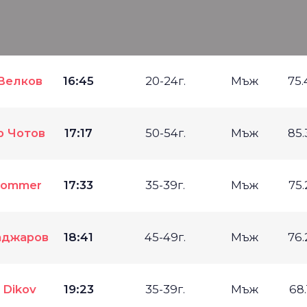
Велков
16:45
20-24г.
Мъж
75
р Чотов
17:17
50-54г.
Мъж
85
Bommer
17:33
35-39г.
Мъж
75
аджаров
18:41
45-49г.
Мъж
76
 Dikov
19:23
35-39г.
Мъж
68