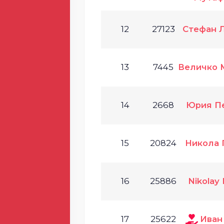
12
27123
Стефан 
13
7445
Величко 
14
2668
Юрия П
15
20824
Никола 
16
25886
Nikolay
17
25622
Иван