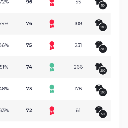
.72%
96
55
50
.69%
76
108
100
.86%
75
231
200
.51%
74
266
200
.48%
73
178
100
.83%
72
81
50