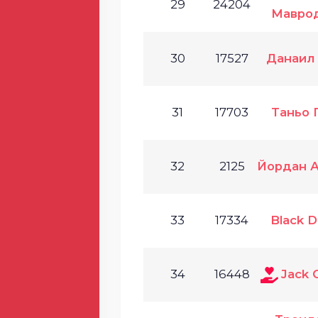
29
24204
Мавро
30
17527
Данаил
31
17703
Таньо 
32
2125
Йордан 
33
17334
Black 
34
16448
Jack 