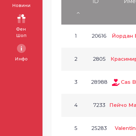
ID
Име
Новини
Фен
Шоп
1
20616
Йордан 
2
2805
Красими
Инфо
3
28988
Cas 
4
7233
Пейчо М
5
25283
Valentin