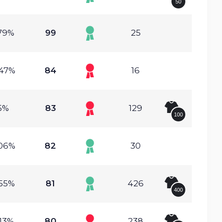
50
.79%
99
25
.47%
84
16
5%
83
129
100
.06%
82
30
.55%
81
426
400
.13%
80
238