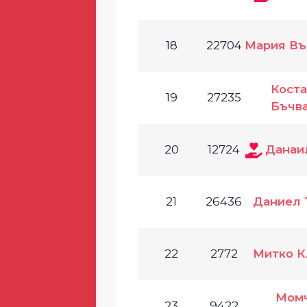
18
22704
Мария Въ
Кост
19
27235
Бъчв
20
12724
Данаи
21
26436
Даниел 
22
2772
Митко К
Мом
23
9422