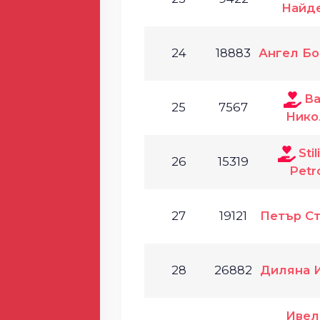
Найд
24
18883
Ангел Б
Ва
25
7567
Нико
Sti
26
15319
Petr
27
19121
Петър С
28
26882
Диляна 
Ивел