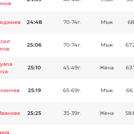
енов
ояджиев
24:48
70-74г.
Мъж
68
сил
25:06
70-74г.
Мъж
67
лов
liyana
25:10
45-49г.
Жена
63
ova
тоянчев
25:19
65-69г.
Мъж
66
Иванова
25:25
35-39г.
Жена
58
ина