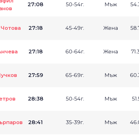
афил
27:08
50-54г.
Мъж
54
анов
 Чотова
27:18
45-49г.
Жена
58
Анчева
27:18
60-64г.
Жена
71
Чучков
27:59
65-69г.
Мъж
60
етров
28:38
50-54г.
Мъж
51
ърпаров
28:41
35-39г.
Мъж
46