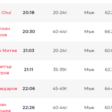
 Chui
20:18
20-24г.
Мъж
62
лоян
20:30
40-44г.
Мъж
66
ров
в Митев
21:03
20-24г.
Мъж
60
итър
21:11
35-39г.
Мъж
62
тров
авдаров
22:06
45-49г.
Мъж
64
фан
22:26
40-44г.
Мъж
60
чиев