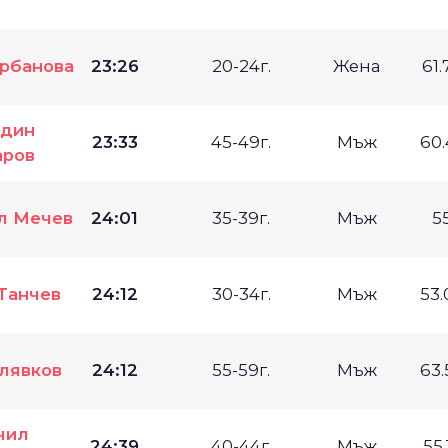
рбанова
23:26
20-24г.
Жена
61
адин
23:33
45-49г.
Мъж
60
аров
л Мечев
24:01
35-39г.
Мъж
5
Танчев
24:12
30-34г.
Мъж
53
лявков
24:12
55-59г.
Мъж
63
чил
24:39
40-44г.
Мъж
55