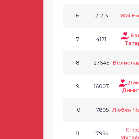
6
21213
Wai Ho
Ка
7
4171
Тата
8
27645
Велисла
Дим
9
16007
Дими
10
17805
Любен Ч
Сте
11
17954
Мутаф