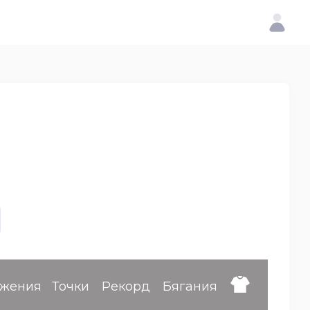
ижения
Точки
Рекорд
Бягания