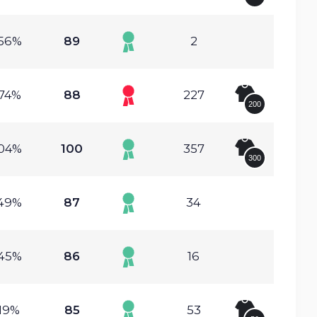
.56%
89
2
.74%
88
227
200
.04%
100
357
300
.49%
87
34
.45%
86
16
.19%
85
53