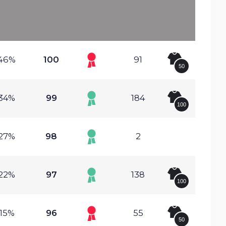
.46%
100
91
50
.34%
99
184
100
.27%
98
2
.22%
97
138
100
.15%
96
55
50