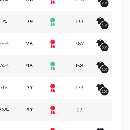
200
.1%
79
133
100
.29%
78
367
300
.74%
98
158
100
.71%
77
173
100
.86%
97
23