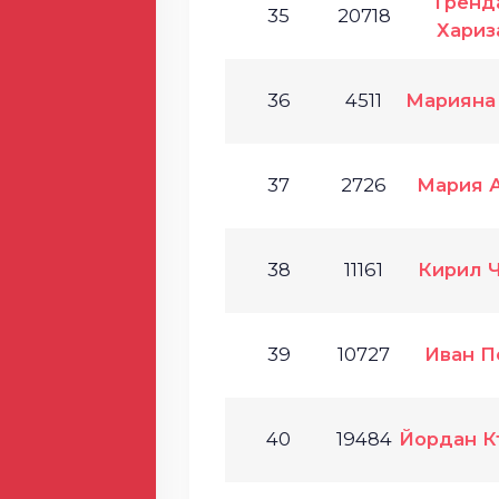
Тренд
35
20718
Хариз
36
4511
Марияна
37
2726
Мария 
38
11161
Кирил 
39
10727
Иван П
40
19484
Йордан К