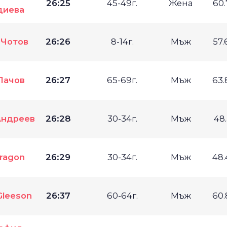
26:25
45-49г.
Жена
60
диева
 Чотов
26:26
8-14г.
Мъж
57
Пачов
26:27
65-69г.
Мъж
63
Андреев
26:28
30-34г.
Мъж
48
Dragon
26:29
30-34г.
Мъж
48
Gleeson
26:37
60-64г.
Мъж
60