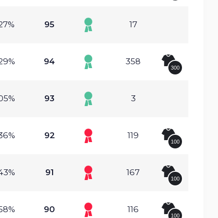
.27%
95
17
.29%
94
358
300
.05%
93
3
.36%
92
119
100
.43%
91
167
100
.58%
90
116
100