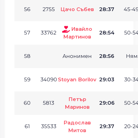
56
2755
Цачо Събев
28:37
45-49
Ивайло
57
33762
28:54
50-54
Мартинов
58
Анонимен
28:56
Ням
59
34090
Stoyan Borilov
29:03
30-34
Петър
60
5813
29:06
50-54
Маринов
Радослав
61
35533
29:37
20-24
Митов