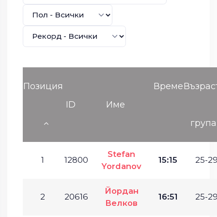
Позиция
Време
Възрас
ID
Име
група
Stefan
1
12800
15:15
25-29
Yordanov
Йордан
2
20616
16:51
25-29
Велков