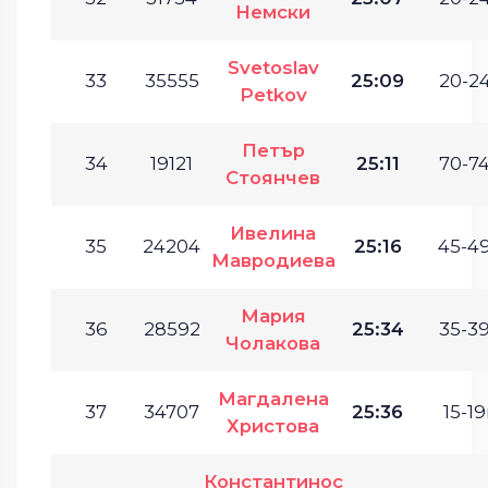
Немски
Svetoslav
33
35555
25:09
20-24
Petkov
Петър
34
19121
25:11
70-74
Стоянчев
Ивелина
35
24204
25:16
45-49
Мавродиева
Мария
36
28592
25:34
35-39
Чолакова
Магдалена
37
34707
25:36
15-19
Христова
Константинос