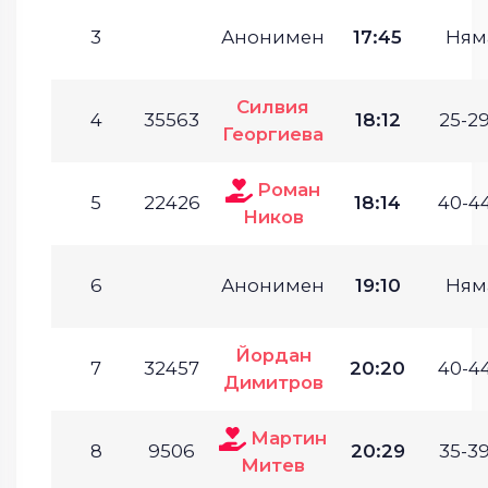
3
Анонимен
17:45
Ням
Силвия
4
35563
18:12
25-29
Георгиева
Роман
5
22426
18:14
40-44
Ников
6
Анонимен
19:10
Ням
Йордан
7
32457
20:20
40-44
Димитров
Мартин
8
9506
20:29
35-39
Митев