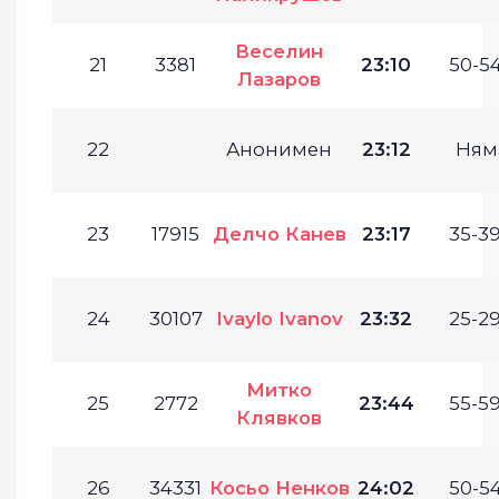
Веселин
21
3381
23:10
50-54
Лазаров
22
Анонимен
23:12
Ням
23
17915
Делчо Канев
23:17
35-39
24
30107
Ivaylo Ivanov
23:32
25-29
Митко
25
2772
23:44
55-59
Клявков
26
34331
Косьо Ненков
24:02
50-54