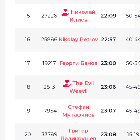
Николай
15
27226
22:09
50-54
Илиев
16
25886
Nikolay Petrov
22:57
40-44
17
19217
Георги Банов
23:00
50-54
The Evil
18
2813
23:06
45-49
Weevil
Стефан
19
17954
23:07
45-49
Мутафчиев
Григор
20
33789
23:08
15-19
Паликрушев