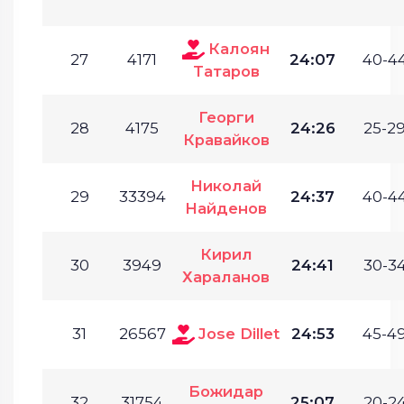
Калоян
27
4171
24:07
40-44
Татаров
Георги
28
4175
24:26
25-29
Кравайков
Николай
29
33394
24:37
40-44
Найденов
Кирил
30
3949
24:41
30-34
Хараланов
31
26567
Jose Dillet
24:53
45-49
Божидар
32
31754
25:07
20-24