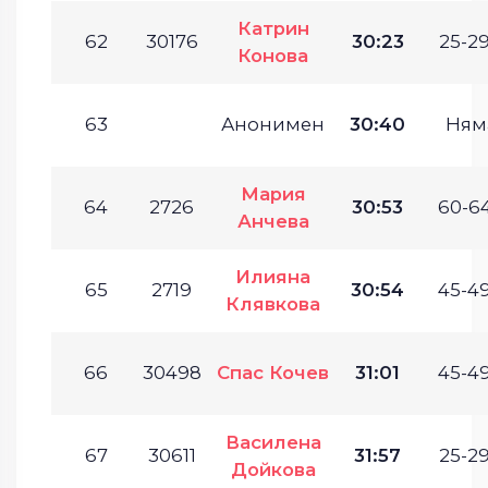
Катрин
62
30176
30:23
25-29
Конова
63
Анонимен
30:40
Ням
Мария
64
2726
30:53
60-64
Анчева
Илияна
65
2719
30:54
45-49
Клявкова
66
30498
Спас Кочев
31:01
45-49
Василена
67
30611
31:57
25-29
Дойкова