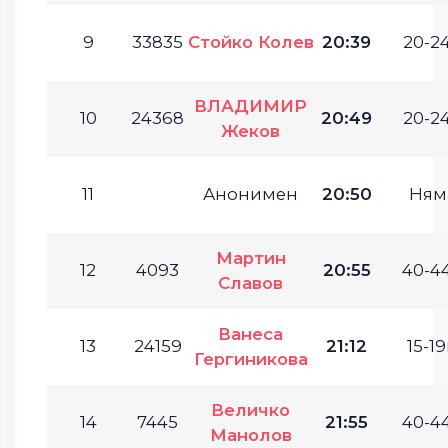
9
33835
Стойко Колев
20:39
20-24
ВЛАДИМИР
10
24368
20:49
20-24
Жеков
11
Анонимен
20:50
Ням
Мартин
12
4093
20:55
40-44
Славов
Ванеса
13
24159
21:12
15-19
Гергиникова
Величко
14
7445
21:55
40-44
Манолов