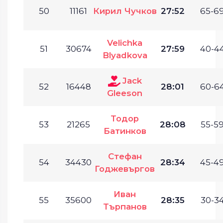
50
11161
Кирил Чучков
27:52
65-69
Velichka
51
30674
27:59
40-44
Blyadkova
Jack
52
16448
28:01
60-64
Gleeson
Тодор
53
21265
28:08
55-59
Батинков
Стефан
54
34430
28:34
45-49
Годжевъргов
Иван
55
35600
28:35
30-34
Търпанов