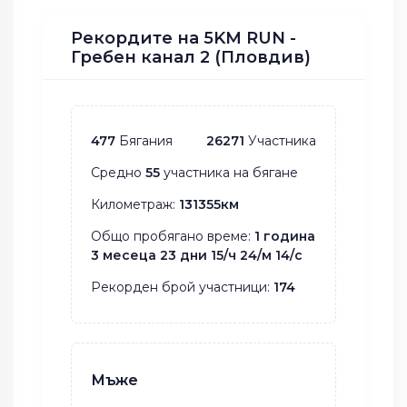
Рекордите на 5KM RUN -
Гребен канал 2 (Пловдив)
477
Бягания
26271
Участника
Средно
55
участника на бягане
Километраж:
131355км
Общо пробягано време:
1 година
3 месеца 23 дни 15/ч 24/м 14/с
Рекорден брой участници:
174
Мъже