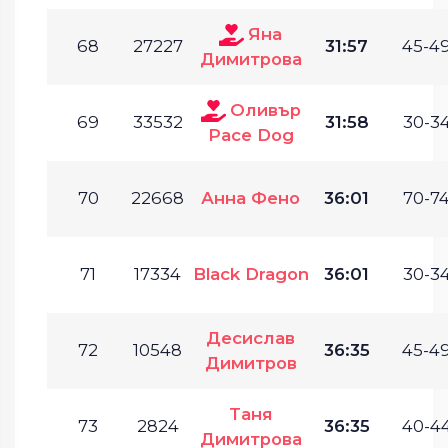
Яна
68
27227
31:57
45-49
Димитрова
Оливър
69
33532
31:58
30-34
Pace Dog
70
22668
Анна Фено
36:01
70-74
71
17334
Black Dragon
36:01
30-34
Десислав
72
10548
36:35
45-49
Димитров
Таня
73
2824
36:35
40-44
Димитрова